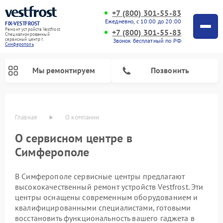
+7 (800) 301-55-83
Ежедневно, с 10:00 до 20:00
FIX-VESTFROST
Ремонт устройств Vestfrost
+7 (800) 301-55-83
Специализированный
cервисный центр г.
Звонок бесплатный по РФ
Симферополь
Мы ремонтируем
Позвонить
Главная
О компании
О сервисном центре в
Симферополе
В Симферополе сервисные центры предлагают
высококачественный ремонт устройств Vestfrost. Эти
центры оснащены современным оборудованием и
Ремонт холодильников Vestfrost
Ремонт стиральных машин Vestfrost
Ремонт духовых шкафов Vestfrost
Ремонт водонагревателей Vestfrost
Ремонт винных шкафов Vestfrost
Ремонт морозильных камер Vestfrost
Ремонт посудомоечных машин Vestfrost
Ремонт варочных панелей Vestfrost
Ремонт сушильных машин Vestfrost
квалифицированными специалистами, готовыми
восстановить функциональность вашего гаджета в