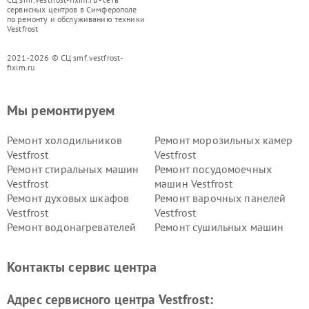
сервисных центров в Симферополе
по ремонту и обслуживанию техники
Vestfrost
2021-2026 © СЦ smf.vestfrost-
fixim.ru
Мы ремонтируем
Ремонт холодильников
Ремонт морозильных камер
Vestfrost
Vestfrost
Ремонт стиральных машин
Ремонт посудомоечных
Vestfrost
машин Vestfrost
Ремонт духовых шкафов
Ремонт варочных панелей
Vestfrost
Vestfrost
Ремонт водонагревателей
Ремонт сушильных машин
Vestfrost
Vestfrost
Ремонт винных шкафов
Ремонт вытяжек Vestfrost
Контакты сервис центра
Vestfrost
Ремонт пылесосов Vestfrost
Адрес сервисного центра Vestfrost: