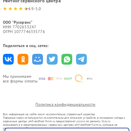
Рейтинг сервисного центра
4.9-5.0
ООО "Русервис"
ИНН 7702633247
ОГРН 1077746335776
Поделиться в соц. сетях:
Мы принимаем
все формы оплаты
Политика конфиденциальности
Вся информация на сайте носит исключительно справочный характер.
Товарные знаки используются исключительно для описания устройств, в отношении которых
сервисные центры smf.vestfrost-fixim.ru предоставляют услуги по ремонту. Услуги
оказываются в неавторизованных сервисных центрах smf.vestfrost-fixim.ru, которые не
связаны с правообладателями товарных знаков или их официальными представителями.