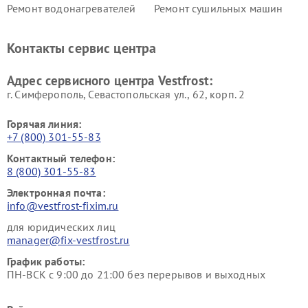
Ремонт водонагревателей
Ремонт сушильных машин
Vestfrost
Vestfrost
Ремонт винных шкафов
Ремонт вытяжек Vestfrost
Контакты сервис центра
Vestfrost
Ремонт пылесосов Vestfrost
Адрес сервисного центра Vestfrost:
г. Симферополь, Севастопольская ул., 62, корп. 2
Горячая линия:
+7 (800) 301-55-83
Контактный телефон:
8 (800) 301-55-83
Электронная почта:
info@vestfrost-fixim.ru
для юридических лиц
manager@fix-vestfrost.ru
График работы:
ПН-ВСК с 9:00 до 21:00 без перерывов и выходных