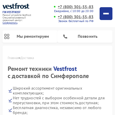
+7 (800) 301-55-83
Ежедневно, с 10:00 до 20:00
FIX-VESTFROST
Ремонт устройств Vestfrost
+7 (800) 301-55-83
Специализированный
cервисный центр г.
Звонок бесплатный по РФ
Симферополь
Мы ремонтируем
Позвонить
Главная
Доставка
Ремонт техники
Vestfrost
с доставкой по Симферополе
Широкий ассортимент оригинальных
комплектующих;
Нет трудностей с выбором особенной детали для
переустановки, при этом стоимость доступная;
Ремонт холодильников Vestfrost
Ремонт стиральных машин Vestfrost
Ремонт духовых шкафов Vestfrost
Ремонт водонагревателей Vestfrost
Ремонт винных шкафов Vestfrost
Ремонт морозильных камер Vestfrost
Ремонт посудомоечных машин Vestfrost
Ремонт варочных панелей Vestfrost
Ремонт сушильных машин Vestfrost
Бесплатная диагностика, независимо от любого
бренда;