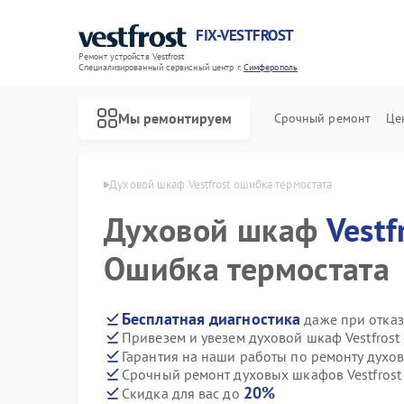
FIX-VESTFROST
Ремонт устройств Vestfrost
Специализированный cервисный центр г.
Симферополь
Мы ремонтируем
Срочный ремонт
Це
frost в Симферополе
Духовой шкаф Vestfrost ошибка термостата
Духовой шкаф
Vestf
Ошибка термостата
Бесплатная диагностика
даже при отказ
Привезем и увезем духовой шкаф Vestfrost
Гарантия на наши работы по ремонту духов
Срочный ремонт духовых шкафов Vestfrost 
20%
Скидка для вас до
Ремонт холодильников Vestfrost
Ремонт морозильных камер Vestfrost
Ремонт стиральных машин Vestfrost
Ремонт посудомоечных машин Vestfrost
Ремонт варочных панелей Vestfrost
Ремонт водонагревателей Vestfrost
Ремонт сушильных машин Vestfrost
Ремонт винных шкафов Vestfrost