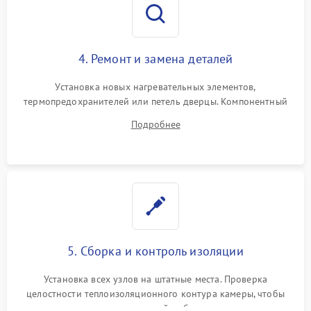
4. Ремонт и замена деталей
Установка новых нагревательных элементов,
термопредохранителей или петель дверцы. Компонентный
ремонт электронного модуля управления, замена
Подробнее
выгоревших реле, восстановление контактов и замена
уплотнителя.
5. Сборка и контроль изоляции
Установка всех узлов на штатные места. Проверка
целостности теплоизоляционного контура камеры, чтобы
исключить перегрев кухонной мебели и потерю тепла.