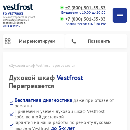
+7 (800) 301-55-83
Ежедневно, с 10:00 до 20:00
FIX-VESTFROST
Ремонт устройств Vestfrost
+7 (800) 301-55-83
Специализированный
cервисный центр г.
Звонок бесплатный по РФ
Симферополь
Мы ремонтируем
Позвонить
ополе
Духовой шкаф Vestfrost перегревается
Духовой шкаф
Vestfrost
Перегревается
Бесплатная диагностика
даже при отказе от
ремонта
Привезем и увезем духовой шкаф Vestfrost
собственной доставкой
Ремонт холодильников Vestfrost
Ремонт стиральных машин Vestfrost
Ремонт варочных панелей Vestfrost
Ремонт сушильных машин Vestfrost
Ремонт морозильных камер Vestfrost
Ремонт посудомоечных машин Vestfrost
Ремонт водонагревателей Vestfrost
Ремонт винных шкафов Vestfrost
Гарантия на наши работы по ремонту духовых
до 3-х лет
шкафов Vestfrost