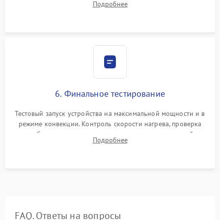
Подробнее
Надежная фиксация клемм и сборка корпуса шкафа.
6. Финальное тестирование
Тестовый запуск устройства на максимальной мощности и в
режиме конвекции. Контроль скорости нагрева, проверка
срабатывания термостата при достижении заданной
Подробнее
температуры и тест на отсутствие утечек тока.
FAQ. Ответы на вопросы