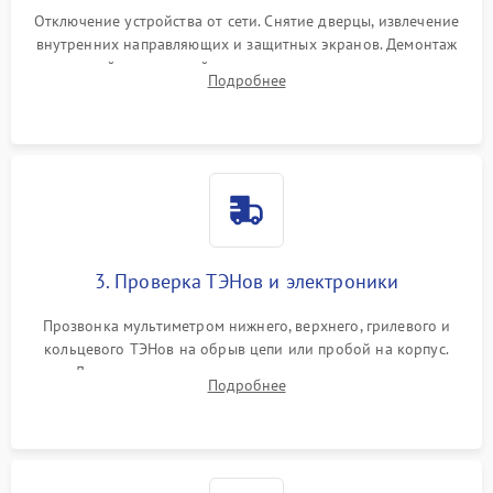
Отключение устройства от сети. Снятие дверцы, извлечение
внутренних направляющих и защитных экранов. Демонтаж
задней или верхней панели для прямого доступа к
Подробнее
нагревательным элементам, плате и вентиляторам.
3. Проверка ТЭНов и электроники
Прозвонка мультиметром нижнего, верхнего, грилевого и
кольцевого ТЭНов на обрыв цепи или пробой на корпус.
Диагностика термостата, датчиков температуры,
Подробнее
переключателя режимов и мотора конвекции.