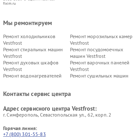
fixim.ru
Мы ремонтируем
Ремонт холодильников
Ремонт морозильных камер
Vestfrost
Vestfrost
Ремонт стиральных машин
Ремонт посудомоечных
Vestfrost
машин Vestfrost
Ремонт духовых шкафов
Ремонт варочных панелей
Vestfrost
Vestfrost
Ремонт водонагревателей
Ремонт сушильных машин
Vestfrost
Vestfrost
Ремонт винных шкафов
Ремонт вытяжек Vestfrost
Контакты сервис центра
Vestfrost
Ремонт пылесосов Vestfrost
Адрес сервисного центра Vestfrost:
г. Симферополь, Севастопольская ул., 62, корп. 2
Горячая линия:
+7 (800) 301-55-83