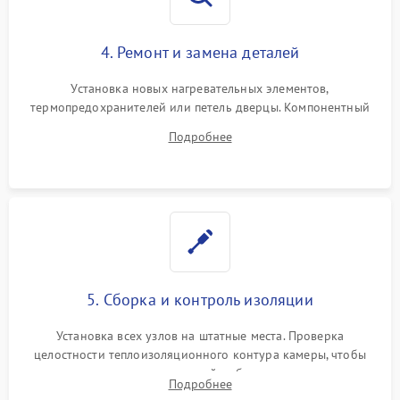
4. Ремонт и замена деталей
Установка новых нагревательных элементов,
термопредохранителей или петель дверцы. Компонентный
ремонт электронного модуля управления, замена
Подробнее
выгоревших реле, восстановление контактов и замена
уплотнителя.
5. Сборка и контроль изоляции
Установка всех узлов на штатные места. Проверка
целостности теплоизоляционного контура камеры, чтобы
исключить перегрев кухонной мебели и потерю тепла.
Подробнее
Надежная фиксация клемм и сборка корпуса шкафа.