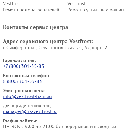
Vestfrost
Vestfrost
Ремонт водонагревателей
Ремонт сушильных машин
Vestfrost
Vestfrost
Ремонт винных шкафов
Ремонт вытяжек Vestfrost
Контакты сервис центра
Vestfrost
Ремонт пылесосов Vestfrost
Адрес сервисного центра Vestfrost:
г. Симферополь, Севастопольская ул., 62, корп. 2
Горячая линия:
+7 (800) 301-55-83
Контактный телефон:
8 (800) 301-55-83
Электронная почта:
info@vestfrost-fixim.ru
для юридических лиц
manager@fix-vestfrost.ru
График работы:
ПН-ВСК с 9:00 до 21:00 без перерывов и выходных