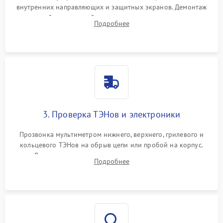
внутренних направляющих и защитных экранов. Демонтаж
задней или верхней панели для прямого доступа к
Подробнее
нагревательным элементам, плате и вентиляторам.
3. Проверка ТЭНов и электроники
Прозвонка мультиметром нижнего, верхнего, грилевого и
кольцевого ТЭНов на обрыв цепи или пробой на корпус.
Диагностика термостата, датчиков температуры,
Подробнее
переключателя режимов и мотора конвекции.