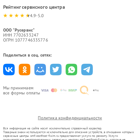
Рейтинг сервисного центра
4.9-5.0
ООО "Русервис"
ИНН 7702633247
ОГРН 1077746335776
Поделиться в соц. сетях:
Мы принимаем
все формы оплаты
Политика конфиденциальности
Вся информация на сайте носит исключительно справочный характер.
Товарные знаки используются исключительно для описания устройств, в отношении которых
сервисные центры smf.vestfrost-fixim.ru предоставляют услуги по ремонту. Услуги
оказываются в неавторизованных сервисных центрах smf.vestfrost-fixim.ru, которые не