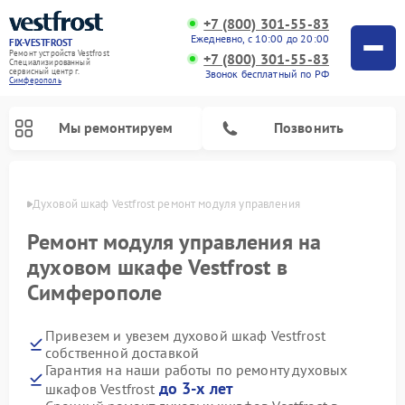
+7 (800) 301-55-83
Ежедневно, с 10:00 до 20:00
FIX-VESTFROST
Ремонт устройств Vestfrost
+7 (800) 301-55-83
Специализированный
cервисный центр г.
Звонок бесплатный по РФ
Симферополь
Мы ремонтируем
Позвонить
ополе
Духовой шкаф Vestfrost ремонт модуля управления
Ремонт модуля управления на
духовом шкафе Vestfrost в
Симферополе
Привезем и увезем духовой шкаф Vestfrost
собственной доставкой
Гарантия на наши работы по ремонту духовых
Ремонт холодильников Vestfrost
Ремонт стиральных машин Vestfrost
Ремонт варочных панелей Vestfrost
Ремонт сушильных машин Vestfrost
Ремонт морозильных камер Vestfrost
Ремонт посудомоечных машин Vestfrost
Ремонт водонагревателей Vestfrost
Ремонт винных шкафов Vestfrost
до 3-х лет
шкафов Vestfrost