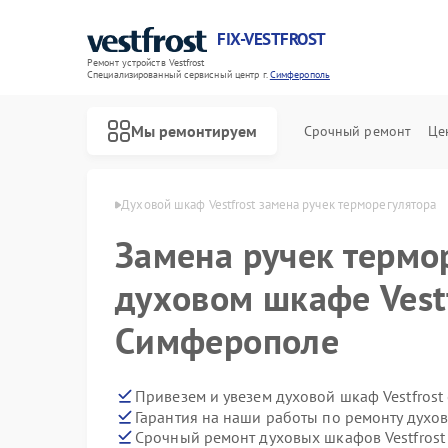
FIX-VESTFROST
Ремонт устройств Vestfrost
Специализированный cервисный центр г.
Симферополь
Мы ремонтируем
Срочный ремонт
Це
frost в Симферополе
Духовой шкаф Vestfrost замена ручек терморегулятора
Замена ручек термо
духовом шкафе Vestf
Симферополе
Привезем и увезем духовой шкаф Vestfrost
Гарантия на наши работы по ремонту духов
Срочный ремонт духовых шкафов Vestfrost 
Ремонт холодильников Vestfrost
Ремонт морозильных камер Vestfrost
Ремонт стиральных машин Vestfrost
Ремонт посудомоечных машин Vestfrost
Ремонт варочных панелей Vestfrost
Ремонт водонагревателей Vestfrost
Ремонт сушильных машин Vestfrost
Ремонт винных шкафов Vestfrost