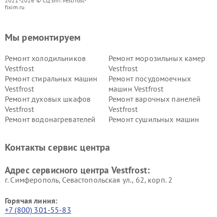
2021-2026 © СЦ smf.vestfrost-
fixim.ru
Мы ремонтируем
Ремонт холодильников
Ремонт морозильных камер
Vestfrost
Vestfrost
Ремонт стиральных машин
Ремонт посудомоечных
Vestfrost
машин Vestfrost
Ремонт духовых шкафов
Ремонт варочных панелей
Vestfrost
Vestfrost
Ремонт водонагревателей
Ремонт сушильных машин
Vestfrost
Vestfrost
Ремонт винных шкафов
Ремонт вытяжек Vestfrost
Контакты сервис центра
Vestfrost
Ремонт пылесосов Vestfrost
Адрес сервисного центра Vestfrost:
г. Симферополь, Севастопольская ул., 62, корп. 2
Горячая линия:
+7 (800) 301-55-83