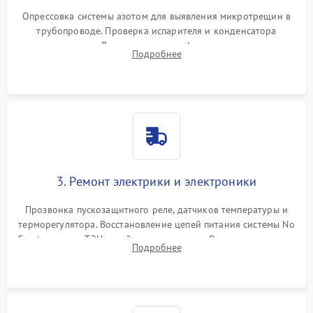
Опрессовка системы азотом для выявления микротрещин в
трубопроводе. Проверка испарителя и конденсатора
течеискателем. Демонтаж старого фильтра-осушителя и
Подробнее
продувка капиллярной трубки для устранения засоров.
3. Ремонт электрики и электроники
Прозвонка пускозащитного реле, датчиков температуры и
терморегулятора. Восстановление цепей питания системы No
Frost, включая ТЭН оттайки и вентилятор. Ремонт или замена
Подробнее
платы управления при сбоях алгоритмов.