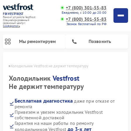
+7 (800) 301-55-83
Ежедневно, с 10:00 до 20:00
FIX-VESTFROST
Ремонт устройств Vestfrost
+7 (800) 301-55-83
Специализированный
cервисный центр г.
Звонок бесплатный по РФ
Симферополь
Мы ремонтируем
Позвонить
ополе
Холодильник Vestfrost не держит температуру
Холодильник
Vestfrost
Не держит температуру
Бесплатная диагностика
даже при отказе от
ремонта
Привезем и увезем холодильник Vestfrost
собственной доставкой
Ремонт морозильных камер Vestfrost
Ремонт посудомоечных машин Vestfrost
Ремонт варочных панелей Vestfrost
Ремонт сушильных машин Vestfrost
Ремонт стиральных машин Vestfrost
Ремонт духовых шкафов Vestfrost
Ремонт водонагревателей Vestfrost
Ремонт винных шкафов Vestfrost
Гарантия на наши работы по ремонту
до 3-х лет
холодильников Vestfrost