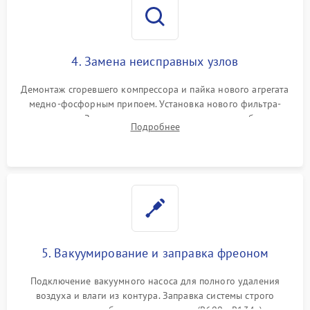
4. Замена неисправных узлов
Демонтаж сгоревшего компрессора и пайка нового агрегата
медно-фосфорным припоем. Установка нового фильтра-
осушителя. Замена изношенных вентиляторов обдува,
Подробнее
сломанных заслонок или поврежденных дверных петель.
5. Вакуумирование и заправка фреоном
Подключение вакуумного насоса для полного удаления
воздуха и влаги из контура. Заправка системы строго
дозированным объемом хладагента (R600a, R134a) по