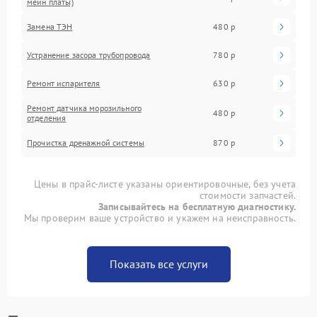
мейн платы)
Замена ТЭН
480 р
Устранение засора трубопровода
780 р
Ремонт испарителя
630 р
Ремонт датчика морозильного
480 р
отделения
Прочистка дренажной системы
870 р
Цены в прайс-листе указаны ориентировочные, без учета
стоимости запчастей.
Записывайтесь на бесплатную диагностику.
Мы проверим ваше устройство и укажем на неисправность.
Показать все услуги