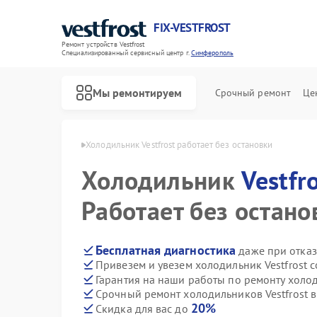
FIX-VESTFROST
Ремонт устройств Vestfrost
Специализированный cервисный центр г.
Симферополь
Мы ремонтируем
Срочный ремонт
Це
frost в Симферополе
Холодильник Vestfrost работает без остановки
Холодильник
Vestfr
Работает без остано
Бесплатная диагностика
даже при отказ
Привезем и увезем холодильник Vestfrost 
Гарантия на наши работы по ремонту холод
Срочный ремонт холодильников Vestfrost в
20%
Скидка для вас до
Ремонт морозильных камер Vestfrost
Ремонт стиральных машин Vestfrost
Ремонт посудомоечных машин Vestfrost
Ремонт духовых шкафов Vestfrost
Ремонт варочных панелей Vestfrost
Ремонт водонагревателей Vestfrost
Ремонт сушильных машин Vestfrost
Ремонт винных шкафов Vestfrost