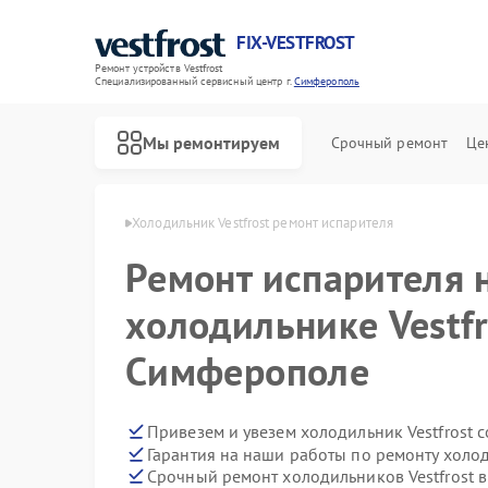
FIX-VESTFROST
Ремонт устройств Vestfrost
Специализированный cервисный центр г.
Симферополь
Мы ремонтируем
Срочный ремонт
Це
frost в Симферополе
Холодильник Vestfrost ремонт испарителя
Ремонт испарителя 
холодильнике Vestfr
Симферополе
Привезем и увезем холодильник Vestfrost 
Гарантия на наши работы по ремонту холод
Срочный ремонт холодильников Vestfrost в
Ремонт морозильных камер Vestfrost
Ремонт стиральных машин Vestfrost
Ремонт посудомоечных машин Vestfrost
Ремонт духовых шкафов Vestfrost
Ремонт варочных панелей Vestfrost
Ремонт водонагревателей Vestfrost
Ремонт сушильных машин Vestfrost
Ремонт винных шкафов Vestfrost