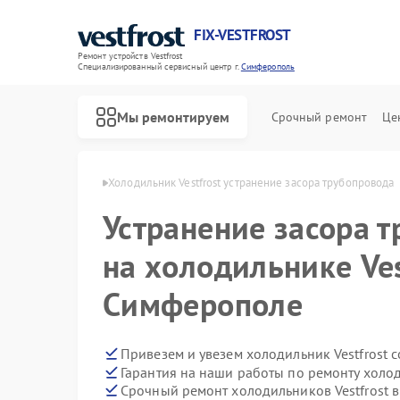
FIX-VESTFROST
Ремонт устройств Vestfrost
Специализированный cервисный центр г.
Симферополь
Мы ремонтируем
Срочный ремонт
Це
frost в Симферополе
Холодильник Vestfrost устранение засора трубопровода
Устранение засора 
на холодильнике Ves
Симферополе
Привезем и увезем холодильник Vestfrost 
Гарантия на наши работы по ремонту холод
Срочный ремонт холодильников Vestfrost в
Ремонт морозильных камер Vestfrost
Ремонт стиральных машин Vestfrost
Ремонт посудомоечных машин Vestfrost
Ремонт духовых шкафов Vestfrost
Ремонт варочных панелей Vestfrost
Ремонт водонагревателей Vestfrost
Ремонт сушильных машин Vestfrost
Ремонт винных шкафов Vestfrost