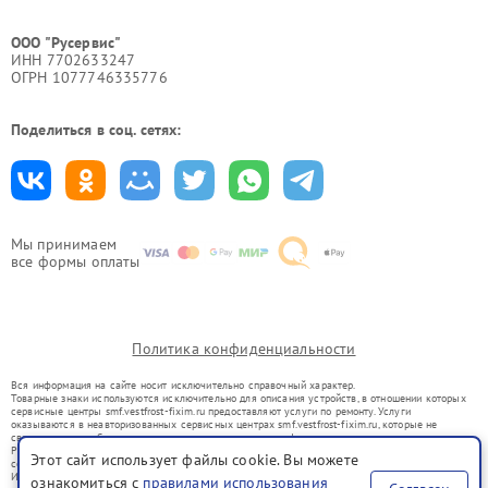
ООО "Русервис"
ИНН 7702633247
ОГРН 1077746335776
Поделиться в соц. сетях:
Мы принимаем
все формы оплаты
Политика конфиденциальности
Вся информация на сайте носит исключительно справочный характер.
Товарные знаки используются исключительно для описания устройств, в отношении которых
сервисные центры smf.vestfrost-fixim.ru предоставляют услуги по ремонту. Услуги
оказываются в неавторизованных сервисных центрах smf.vestfrost-fixim.ru, которые не
связаны с правообладателями товарных знаков или их официальными представителями.
Ремонт осуществляется для устройств, уже введенных в гражданский оборот в соответствии
Этот сайт использует файлы cookie. Вы можете
со статьей 1487 ГК РФ.
Использование товарных знаков не преследует цели индивидуализации услуг или введения
ознакомиться с
правилами использования