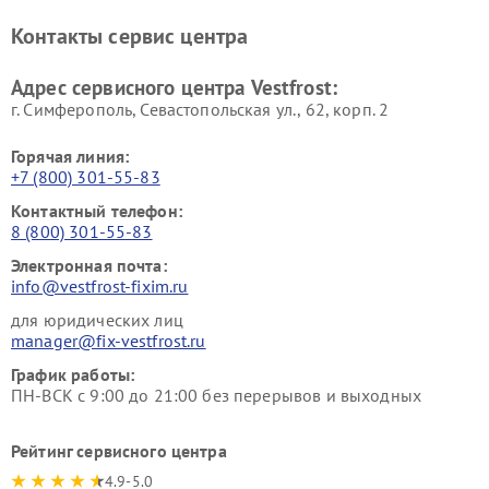
Ремонт винных шкафов
Ремонт вытяжек Vestfrost
Контакты сервис центра
Vestfrost
Ремонт пылесосов Vestfrost
Адрес сервисного центра Vestfrost:
г. Симферополь, Севастопольская ул., 62, корп. 2
Горячая линия:
+7 (800) 301-55-83
Контактный телефон:
8 (800) 301-55-83
Электронная почта:
info@vestfrost-fixim.ru
для юридических лиц
manager@fix-vestfrost.ru
График работы:
ПН-ВСК с 9:00 до 21:00 без перерывов и выходных
Рейтинг сервисного центра
4.9-5.0