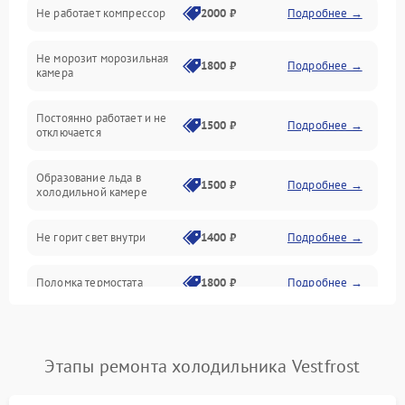
Не работает компрессор
2000 ₽
Подробнее →
Электропитание
Не морозит морозильная
Дренаж
1800 ₽
Подробнее →
камера
Оттайка
Постоянно работает и не
1500 ₽
Подробнее →
отключается
Программное обеспечение
Образование льда в
1500 ₽
Подробнее →
холодильной камере
Не горит свет внутри
1400 ₽
Подробнее →
Поломка термостата
1800 ₽
Подробнее →
Не работает вентилятор
1800 ₽
Подробнее →
Этапы ремонта холодильника Vestfrost
Поломка системы No Frost
2600 ₽
Подробнее →