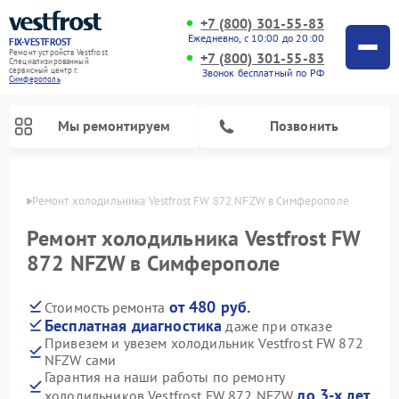
+7 (800) 301-55-83
Ежедневно, с 10:00 до 20:00
FIX-VESTFROST
Ремонт устройств Vestfrost
+7 (800) 301-55-83
Специализированный
cервисный центр г.
Звонок бесплатный по РФ
Симферополь
Мы ремонтируем
Позвонить
ополе
Ремонт холодильника Vestfrost FW 872 NFZW в Симферополе
Ремонт холодильника Vestfrost FW
872 NFZW в Симферополе
от 480 руб.
Стоимость ремонта
Бесплатная диагностика
даже при отказе
Привезем и увезем холодильник Vestfrost FW 872
NFZW сами
Ремонт морозильных камер Vestfrost
Ремонт посудомоечных машин Vestfrost
Ремонт варочных панелей Vestfrost
Ремонт сушильных машин Vestfrost
Ремонт стиральных машин Vestfrost
Ремонт духовых шкафов Vestfrost
Ремонт водонагревателей Vestfrost
Ремонт винных шкафов Vestfrost
Гарантия на наши работы по ремонту
до 3-х лет
холодильников Vestfrost FW 872 NFZW