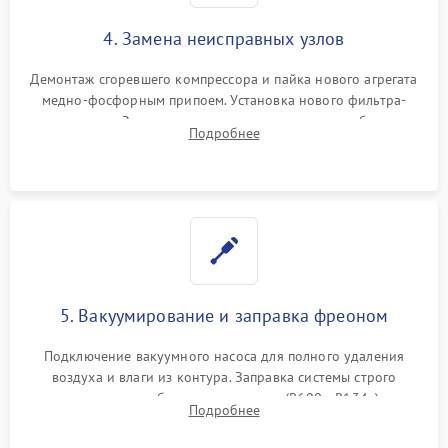
4. Замена неисправных узлов
Демонтаж сгоревшего компрессора и пайка нового агрегата
медно-фосфорным припоем. Установка нового фильтра-
осушителя. Замена изношенных вентиляторов обдува,
Подробнее
сломанных заслонок или поврежденных дверных петель.
5. Вакуумирование и заправка фреоном
Подключение вакуумного насоса для полного удаления
воздуха и влаги из контура. Заправка системы строго
дозированным объемом хладагента (R600a, R134a) по
Подробнее
электронным весам. Контроль рабочего давления в системе.