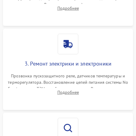
течеискателем. Демонтаж старого фильтра-осушителя и
Подробнее
продувка капиллярной трубки для устранения засоров.
3. Ремонт электрики и электроники
Прозвонка пускозащитного реле, датчиков температуры и
терморегулятора. Восстановление цепей питания системы No
Frost, включая ТЭН оттайки и вентилятор. Ремонт или замена
Подробнее
платы управления при сбоях алгоритмов.