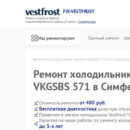
FIX-VESTFROST
Ремонт устройств Vestfrost
Специализированный cервисный центр г.
Симферополь
Мы ремонтируем
Срочный ремонт
Це
frost в Симферополе
Ремонт холодильника Vestfrost VKGSBS 571 в Симфероп
Ремонт холодильника
VKGSBS 571 в Симф
от 480 руб.
Стоимость ремонта
Бесплатная диагностика
даже при отказ
Привезем и увезем холодильник Vestfrost 
Гарантия на наши работы по ремонту холод
до 3-х лет
Ремонт морозильных камер Vestfrost
Ремонт стиральных машин Vestfrost
Ремонт посудомоечных машин Vestfrost
Ремонт духовых шкафов Vestfrost
Ремонт варочных панелей Vestfrost
Ремонт водонагревателей Vestfrost
Ремонт сушильных машин Vestfrost
Ремонт винных шкафов Vestfrost