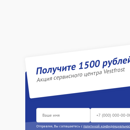
Получите 1500 рубле
Акция сервисного центра Vestfrost
Отправляя, Вы соглашаетесь с
политикой конфиденциально