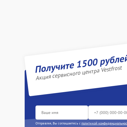
Получите 1500 рубле
Акция сервисного центра Vestfrost
Отправляя, Вы соглашаетесь с
политикой конфиденциально