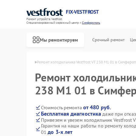
FIX-VESTFROST
Ремонт устройств Vestfrost
Специализированный cервисный центр г.
Симферополь
Мы ремонтируем
Срочный ремонт
Це
frost в Симферополе
Ремонт холодильника Vestfrost VT 238 M1 01 в Симферо
Ремонт холодильника
238 M1 01 в Симфе
от 480 руб.
Стоимость ремонта
Бесплатная диагностика
даже при отказ
Привезем и увезем холодильник Vestfrost 
Гарантия на наши работы по ремонту холод
до 3-х лет
01
Ремонт морозильных камер Vestfrost
Ремонт стиральных машин Vestfrost
Ремонт посудомоечных машин Vestfrost
Ремонт духовых шкафов Vestfrost
Ремонт варочных панелей Vestfrost
Ремонт водонагревателей Vestfrost
Ремонт сушильных машин Vestfrost
Ремонт винных шкафов Vestfrost