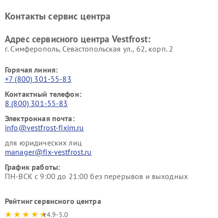
Ремонт винных шкафов
Ремонт вытяжек Vestfrost
Контакты сервис центра
Vestfrost
Ремонт пылесосов Vestfrost
Адрес сервисного центра Vestfrost:
г. Симферополь, Севастопольская ул., 62, корп. 2
Горячая линия:
+7 (800) 301-55-83
Контактный телефон:
8 (800) 301-55-83
Электронная почта:
info@vestfrost-fixim.ru
для юридических лиц
manager@fix-vestfrost.ru
График работы:
ПН-ВСК с 9:00 до 21:00 без перерывов и выходных
Рейтинг сервисного центра
4.9-5.0