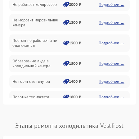
Не работает компрессор
2000 ₽
Подробнее →
Электропитание
Не морозит морозильная
Дренаж
1800 ₽
Подробнее →
камера
Оттайка
Постоянно работает и не
1500 ₽
Подробнее →
отключается
Программное обеспечение
Образование льда в
1500 ₽
Подробнее →
холодильной камере
Не горит свет внутри
1400 ₽
Подробнее →
Поломка термостата
1800 ₽
Подробнее →
Не работает вентилятор
1800 ₽
Подробнее →
Этапы ремонта холодильника Vestfrost
Поломка системы No Frost
2600 ₽
Подробнее →