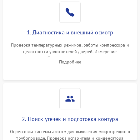
Образование конденсата
1800 ₽
Подробнее →
на стенках
Сбой в работе инвертора
2100 ₽
Подробнее →
1. Диагностика и внешний осмотр
Запах горелого при
2000 ₽
Подробнее →
Проверка температурных режимов, работы компрессора и
работе
целостности уплотнителей дверей. Измерение
сопротивления обмоток мотора, проверка термостата и
Не включается
Подробнее
1000 ₽
Подробнее →
считывание кодов ошибок с электронного дисплея.
холодильник
Проблемы с системой
автоматической
1800 ₽
Подробнее →
разморозки
2. Поиск утечек и подготовка контура
Опрессовка системы азотом для выявления микротрещин в
трубопроводе. Проверка испарителя и конденсатора