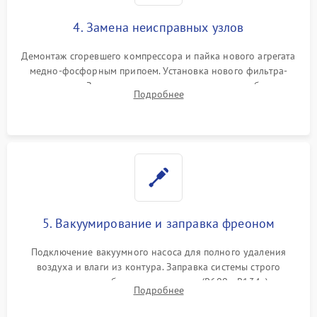
4. Замена неисправных узлов
Демонтаж сгоревшего компрессора и пайка нового агрегата
медно-фосфорным припоем. Установка нового фильтра-
осушителя. Замена изношенных вентиляторов обдува,
Подробнее
сломанных заслонок или поврежденных дверных петель.
5. Вакуумирование и заправка фреоном
Подключение вакуумного насоса для полного удаления
воздуха и влаги из контура. Заправка системы строго
дозированным объемом хладагента (R600a, R134a) по
Подробнее
электронным весам. Контроль рабочего давления в системе.