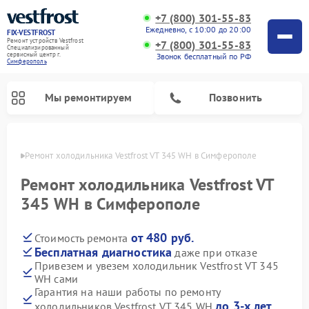
+7 (800) 301-55-83
Ежедневно, с 10:00 до 20:00
FIX-VESTFROST
Ремонт устройств Vestfrost
+7 (800) 301-55-83
Специализированный
cервисный центр г.
Звонок бесплатный по РФ
Симферополь
Мы ремонтируем
Позвонить
ополе
Ремонт холодильника Vestfrost VT 345 WH в Симферополе
Ремонт холодильника Vestfrost VT
345 WH в Симферополе
от 480 руб.
Стоимость ремонта
Бесплатная диагностика
даже при отказе
Привезем и увезем холодильник Vestfrost VT 345
WH сами
Ремонт морозильных камер Vestfrost
Ремонт посудомоечных машин Vestfrost
Ремонт варочных панелей Vestfrost
Ремонт сушильных машин Vestfrost
Ремонт стиральных машин Vestfrost
Ремонт духовых шкафов Vestfrost
Ремонт водонагревателей Vestfrost
Ремонт винных шкафов Vestfrost
Гарантия на наши работы по ремонту
до 3-х лет
холодильников Vestfrost VT 345 WH