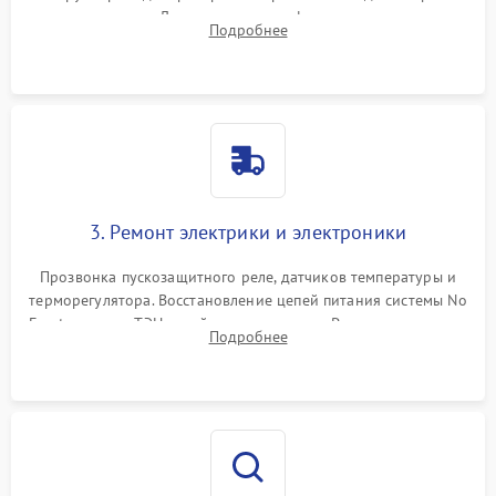
течеискателем. Демонтаж старого фильтра-осушителя и
Подробнее
продувка капиллярной трубки для устранения засоров.
3. Ремонт электрики и электроники
Прозвонка пускозащитного реле, датчиков температуры и
терморегулятора. Восстановление цепей питания системы No
Frost, включая ТЭН оттайки и вентилятор. Ремонт или замена
Подробнее
платы управления при сбоях алгоритмов.