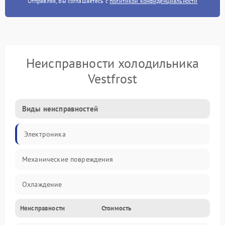
Отправляя, Вы соглашаетесь с
политикой конфиденциальности
Неисправности холодильника
Vestfrost
Виды неисправностей
Электроника
Механические повреждения
Охлаждение
Неисправности
Стоимость
Механика