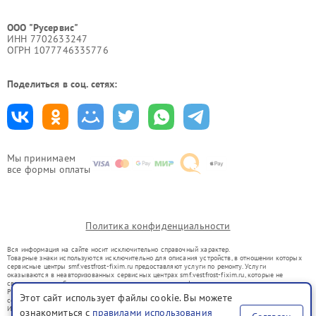
ООО "Русервис"
ИНН 7702633247
ОГРН 1077746335776
Поделиться в соц. сетях:
Мы принимаем
все формы оплаты
Политика конфиденциальности
Вся информация на сайте носит исключительно справочный характер.
Товарные знаки используются исключительно для описания устройств, в отношении которых
сервисные центры smf.vestfrost-fixim.ru предоставляют услуги по ремонту. Услуги
оказываются в неавторизованных сервисных центрах smf.vestfrost-fixim.ru, которые не
связаны с правообладателями товарных знаков или их официальными представителями.
Ремонт осуществляется для устройств, уже введенных в гражданский оборот в соответствии
Этот сайт использует файлы cookie. Вы можете
со статьей 1487 ГК РФ.
Использование товарных знаков не преследует цели индивидуализации услуг или введения
ознакомиться с
правилами использования