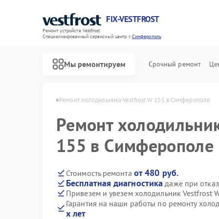
FIX-VESTFROST
Ремонт устройств Vestfrost
Специализированный cервисный центр г.
Симферополь
Мы ремонтируем
Срочный ремонт
Це
frost в Симферополе
Ремонт холодильника Vestfrost W 155 в Симферополе
Ремонт холодильник
155 в Симферополе
от 480 руб.
Стоимость ремонта
Бесплатная диагностика
даже при отказ
Привезем и увезем холодильник Vestfrost 
Гарантия на наши работы по ремонту холод
х лет
Ремонт морозильных камер Vestfrost
Ремонт стиральных машин Vestfrost
Ремонт посудомоечных машин Vestfrost
Ремонт духовых шкафов Vestfrost
Ремонт варочных панелей Vestfrost
Ремонт водонагревателей Vestfrost
Ремонт сушильных машин Vestfrost
Ремонт винных шкафов Vestfrost