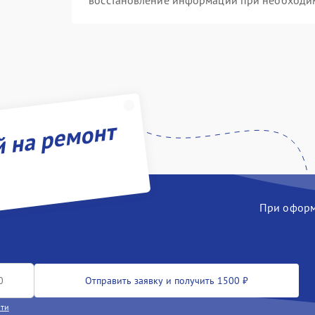
восстановление информации при необходи
й на ремонт
При оформл
Отправить заявку и получить 1500 ₽
сти