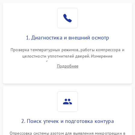
Образование конденсата
1800 ₽
Подробнее →
на стенках
Сбой в работе инвертора
2100 ₽
Подробнее →
1. Диагностика и внешний осмотр
Запах горелого при
2000 ₽
Подробнее →
Проверка температурных режимов, работы компрессора и
работе
целостности уплотнителей дверей. Измерение
сопротивления обмоток мотора, проверка термостата и
Не включается
Подробнее
1000 ₽
Подробнее →
считывание кодов ошибок с электронного дисплея.
холодильник
Проблемы с системой
автоматической
1800 ₽
Подробнее →
разморозки
2. Поиск утечек и подготовка контура
Опрессовка системы азотом для выявления микротрещин в