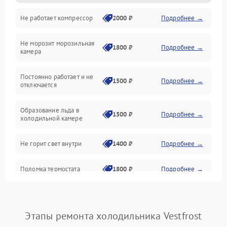
Не работает компрессор
2000 ₽
Подробнее →
Электропитание
Не морозит морозильная
Дренаж
1800 ₽
Подробнее →
камера
Оттайка
Постоянно работает и не
1500 ₽
Подробнее →
отключается
Программное обеспечение
Образование льда в
1500 ₽
Подробнее →
холодильной камере
Не горит свет внутри
1400 ₽
Подробнее →
Поломка термостата
1800 ₽
Подробнее →
Не работает вентилятор
1800 ₽
Подробнее →
Этапы ремонта холодильника Vestfrost
Поломка системы No Frost
2600 ₽
Подробнее →