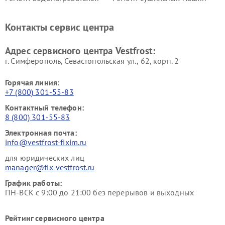
Vestfrost
Vestfrost
Ремонт винных шкафов
Ремонт вытяжек Vestfrost
Контакты сервис центра
Vestfrost
Ремонт пылесосов Vestfrost
Адрес сервисного центра Vestfrost:
г. Симферополь, Севастопольская ул., 62, корп. 2
Горячая линия:
+7 (800) 301-55-83
Контактный телефон:
8 (800) 301-55-83
Электронная почта:
info@vestfrost-fixim.ru
для юридических лиц
manager@fix-vestfrost.ru
График работы:
ПН-ВСК с 9:00 до 21:00 без перерывов и выходных
Рейтинг сервисного центра