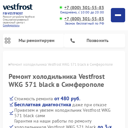
+7 (800) 301-55-83
Ежедневно, с 10:00 до 20:00
FIX-VESTFROST
Ремонт устройств Vestfrost
+7 (800) 301-55-83
Специализированный
cервисный центр г.
Звонок бесплатный по РФ
Симферополь
Мы ремонтируем
Позвонить
ополе
Ремонт холодильника Vestfrost WKG 571 black в Симферополе
Ремонт холодильника Vestfrost
WKG 571 black в Симферополе
от 480 руб.
Стоимость ремонта
Бесплатная диагностика
даже при отказе
Привезем и увезем холодильник Vestfrost WKG
571 black сами
Ремонт морозильных камер Vestfrost
Ремонт посудомоечных машин Vestfrost
Ремонт варочных панелей Vestfrost
Ремонт сушильных машин Vestfrost
Ремонт стиральных машин Vestfrost
Ремонт духовых шкафов Vestfrost
Ремонт водонагревателей Vestfrost
Ремонт винных шкафов Vestfrost
Гарантия на наши работы по ремонту
до 3-х
холодильников Vestfrost WKG 571 black