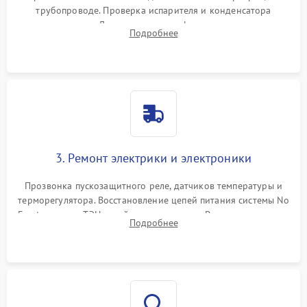
трубопроводе. Проверка испарителя и конденсатора
течеискателем. Демонтаж старого фильтра-осушителя и
Подробнее
продувка капиллярной трубки для устранения засоров.
3. Ремонт электрики и электроники
Прозвонка пускозащитного реле, датчиков температуры и
терморегулятора. Восстановление цепей питания системы No
Frost, включая ТЭН оттайки и вентилятор. Ремонт или замена
Подробнее
платы управления при сбоях алгоритмов.