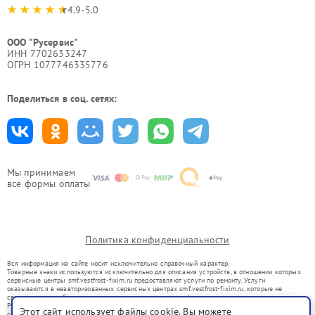
4.9-5.0
ООО "Русервис"
ИНН 7702633247
ОГРН 1077746335776
Поделиться в соц. сетях:
Мы принимаем
все формы оплаты
Политика конфиденциальности
Вся информация на сайте носит исключительно справочный характер.
Товарные знаки используются исключительно для описания устройств, в отношении которых
сервисные центры smf.vestfrost-fixim.ru предоставляют услуги по ремонту. Услуги
оказываются в неавторизованных сервисных центрах smf.vestfrost-fixim.ru, которые не
связаны с правообладателями товарных знаков или их официальными представителями.
Ремонт осуществляется для устройств, уже введенных в гражданский оборот в соответствии
Этот сайт использует файлы cookie. Вы можете
со статьей 1487 ГК РФ.