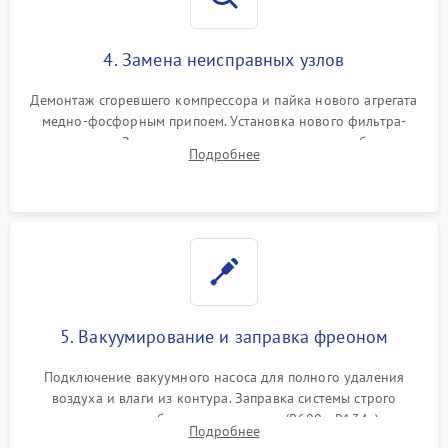
4. Замена неисправных узлов
Демонтаж сгоревшего компрессора и пайка нового агрегата
медно-фосфорным припоем. Установка нового фильтра-
осушителя. Замена изношенных вентиляторов обдува,
Подробнее
сломанных заслонок или поврежденных дверных петель.
5. Вакуумирование и заправка фреоном
Подключение вакуумного насоса для полного удаления
воздуха и влаги из контура. Заправка системы строго
дозированным объемом хладагента (R600a, R134a) по
Подробнее
электронным весам. Контроль рабочего давления в системе.