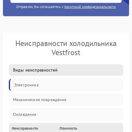
Отправляя, Вы соглашаетесь с
политикой конфиденциальности
Неисправности холодильника
Vestfrost
Виды неисправностей
Электроника
Механические повреждения
Охлаждение
Неисправности
Стоимость
Механика