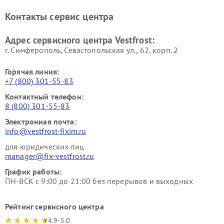
Ремонт винных шкафов
Ремонт вытяжек Vestfrost
Контакты сервис центра
Vestfrost
Ремонт пылесосов Vestfrost
Адрес сервисного центра Vestfrost:
г. Симферополь, Севастопольская ул., 62, корп. 2
Горячая линия:
+7 (800) 301-55-83
Контактный телефон:
8 (800) 301-55-83
Электронная почта:
info@vestfrost-fixim.ru
для юридических лиц
manager@fix-vestfrost.ru
График работы:
ПН-ВСК с 9:00 до 21:00 без перерывов и выходных
Рейтинг сервисного центра
4.9-5.0