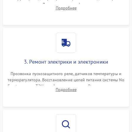
течеискателем. Демонтаж старого фильтра-осушителя и
Подробнее
продувка капиллярной трубки для устранения засоров.
3. Ремонт электрики и электроники
Прозвонка пускозащитного реле, датчиков температуры и
терморегулятора. Восстановление цепей питания системы No
Frost, включая ТЭН оттайки и вентилятор. Ремонт или замена
Подробнее
платы управления при сбоях алгоритмов.