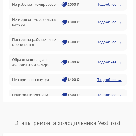
Не работает компрессор
2000 ₽
Подробнее →
Электропитание
Не морозит морозильная
Дренаж
1800 ₽
Подробнее →
камера
Оттайка
Постоянно работает и не
1500 ₽
Подробнее →
отключается
Программное обеспечение
Образование льда в
1500 ₽
Подробнее →
холодильной камере
Не горит свет внутри
1400 ₽
Подробнее →
Поломка термостата
1800 ₽
Подробнее →
Не работает вентилятор
1800 ₽
Подробнее →
Этапы ремонта холодильника Vestfrost
Поломка системы No Frost
2600 ₽
Подробнее →