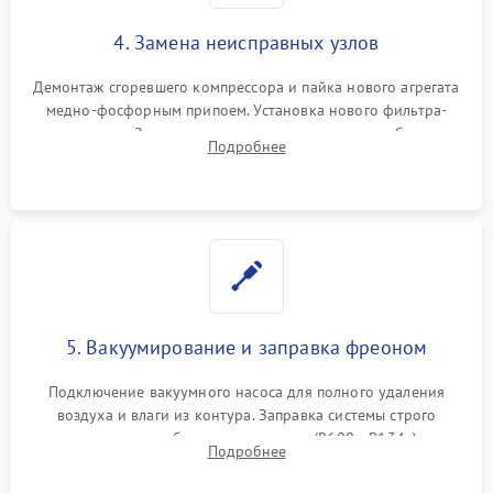
4. Замена неисправных узлов
Демонтаж сгоревшего компрессора и пайка нового агрегата
медно-фосфорным припоем. Установка нового фильтра-
осушителя. Замена изношенных вентиляторов обдува,
Подробнее
сломанных заслонок или поврежденных дверных петель.
5. Вакуумирование и заправка фреоном
Подключение вакуумного насоса для полного удаления
воздуха и влаги из контура. Заправка системы строго
дозированным объемом хладагента (R600a, R134a) по
Подробнее
электронным весам. Контроль рабочего давления в системе.