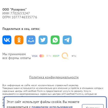
ООО "Русервис"
ИНН 7702633247
ОГРН 1077746335776
Поделиться в соц. сетях:
Мы принимаем
все формы оплаты
Политика конфиденциальности
Вся информация на сайте носит исключительно справочный характер.
Товарные знаки используются исключительно для описания устройств, в отношении которых
сервисные центры smf.vestfrost-fixim.ru предоставляют услуги по ремонту. Услуги
оказываются в неавторизованных сервисных центрах smf.vestfrost-fixim.ru, которые не
связаны с правообладателями товарных знаков или их официальными представителями.
Ремонт осуществляется для устройств, уже введенных в гражданский оборот в соответствии
Этот сайт использует файлы cookie. Вы можете
со статьей 1487 ГК РФ.
Использование товарных знаков не преследует цели индивидуализации услуг или введения
ознакомиться с
правилами использования