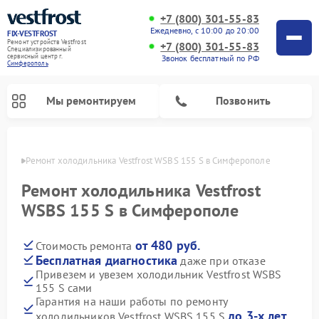
+7 (800) 301-55-83
Ежедневно, с 10:00 до 20:00
FIX-VESTFROST
Ремонт устройств Vestfrost
+7 (800) 301-55-83
Специализированный
cервисный центр г.
Звонок бесплатный по РФ
Симферополь
Мы ремонтируем
Позвонить
ополе
Ремонт холодильника Vestfrost WSBS 155 S в Симферополе
Ремонт холодильника Vestfrost
WSBS 155 S в Симферополе
от 480 руб.
Стоимость ремонта
Бесплатная диагностика
даже при отказе
Привезем и увезем холодильник Vestfrost WSBS
155 S сами
Ремонт морозильных камер Vestfrost
Ремонт посудомоечных машин Vestfrost
Ремонт варочных панелей Vestfrost
Ремонт сушильных машин Vestfrost
Ремонт стиральных машин Vestfrost
Ремонт духовых шкафов Vestfrost
Ремонт водонагревателей Vestfrost
Ремонт винных шкафов Vestfrost
Гарантия на наши работы по ремонту
до 3-х лет
холодильников Vestfrost WSBS 155 S