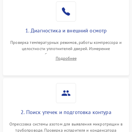
Образование конденсата
1800 ₽
Подробнее →
на стенках
Сбой в работе инвертора
2100 ₽
Подробнее →
1. Диагностика и внешний осмотр
Запах горелого при
2000 ₽
Подробнее →
Проверка температурных режимов, работы компрессора и
работе
целостности уплотнителей дверей. Измерение
сопротивления обмоток мотора, проверка термостата и
Не включается
Подробнее
1000 ₽
Подробнее →
считывание кодов ошибок с электронного дисплея.
холодильник
Проблемы с системой
автоматической
1800 ₽
Подробнее →
разморозки
2. Поиск утечек и подготовка контура
Опрессовка системы азотом для выявления микротрещин в
трубопроводе. Проверка испарителя и конденсатора