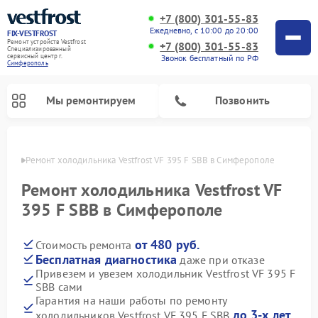
+7 (800) 301-55-83
Ежедневно, с 10:00 до 20:00
FIX-VESTFROST
Ремонт устройств Vestfrost
+7 (800) 301-55-83
Специализированный
cервисный центр г.
Звонок бесплатный по РФ
Симферополь
Мы ремонтируем
Позвонить
ополе
Ремонт холодильника Vestfrost VF 395 F SBB в Симферополе
Ремонт холодильника Vestfrost VF
395 F SBB в Симферополе
от 480 руб.
Стоимость ремонта
Бесплатная диагностика
даже при отказе
Привезем и увезем холодильник Vestfrost VF 395 F
SBB сами
Ремонт морозильных камер Vestfrost
Ремонт посудомоечных машин Vestfrost
Ремонт варочных панелей Vestfrost
Ремонт сушильных машин Vestfrost
Ремонт стиральных машин Vestfrost
Ремонт духовых шкафов Vestfrost
Ремонт водонагревателей Vestfrost
Ремонт винных шкафов Vestfrost
Гарантия на наши работы по ремонту
до 3-х лет
холодильников Vestfrost VF 395 F SBB