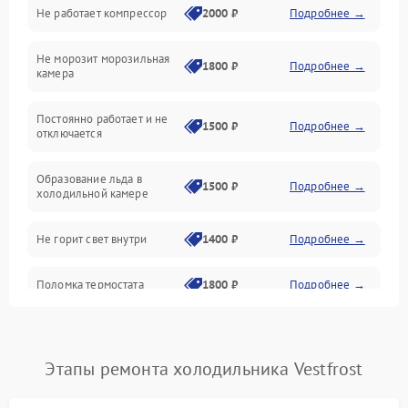
Не работает компрессор
2000 ₽
Подробнее →
Электропитание
Не морозит морозильная
Дренаж
1800 ₽
Подробнее →
камера
Оттайка
Постоянно работает и не
1500 ₽
Подробнее →
отключается
Программное обеспечение
Образование льда в
1500 ₽
Подробнее →
холодильной камере
Не горит свет внутри
1400 ₽
Подробнее →
Поломка термостата
1800 ₽
Подробнее →
Не работает вентилятор
1800 ₽
Подробнее →
Этапы ремонта холодильника Vestfrost
Поломка системы No Frost
2600 ₽
Подробнее →