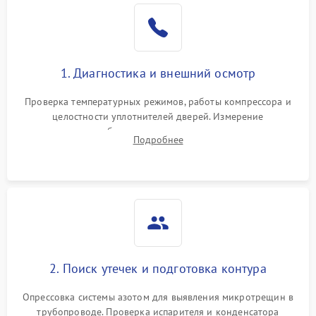
Образование конденсата
1800 ₽
Подробнее →
на стенках
Сбой в работе инвертора
2100 ₽
Подробнее →
1. Диагностика и внешний осмотр
Запах горелого при
2000 ₽
Подробнее →
Проверка температурных режимов, работы компрессора и
работе
целостности уплотнителей дверей. Измерение
сопротивления обмоток мотора, проверка термостата и
Не включается
Подробнее
1000 ₽
Подробнее →
считывание кодов ошибок с электронного дисплея.
холодильник
Проблемы с системой
автоматической
1800 ₽
Подробнее →
разморозки
2. Поиск утечек и подготовка контура
Опрессовка системы азотом для выявления микротрещин в
трубопроводе. Проверка испарителя и конденсатора