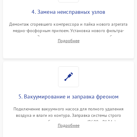
4. Замена неисправных узлов
Демонтаж сгоревшего компрессора и пайка нового агрегата
медно-фосфорным припоем. Установка нового фильтра-
осушителя. Замена изношенных вентиляторов обдува,
Подробнее
сломанных заслонок или поврежденных дверных петель.
5. Вакуумирование и заправка фреоном
Подключение вакуумного насоса для полного удаления
воздуха и влаги из контура. Заправка системы строго
дозированным объемом хладагента (R600a, R134a) по
Подробнее
электронным весам. Контроль рабочего давления в системе.