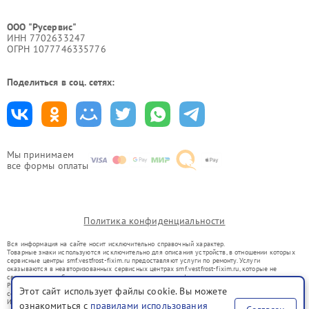
ООО "Русервис"
ИНН 7702633247
ОГРН 1077746335776
Поделиться в соц. сетях:
Мы принимаем
все формы оплаты
Политика конфиденциальности
Вся информация на сайте носит исключительно справочный характер.
Товарные знаки используются исключительно для описания устройств, в отношении которых
сервисные центры smf.vestfrost-fixim.ru предоставляют услуги по ремонту. Услуги
оказываются в неавторизованных сервисных центрах smf.vestfrost-fixim.ru, которые не
связаны с правообладателями товарных знаков или их официальными представителями.
Ремонт осуществляется для устройств, уже введенных в гражданский оборот в соответствии
Этот сайт использует файлы cookie. Вы можете
со статьей 1487 ГК РФ.
Использование товарных знаков не преследует цели индивидуализации услуг или введения
ознакомиться с
правилами использования