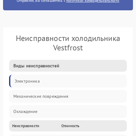
Отправляя, Вы соглашаетесь с
политикой конфиденциальности
Неисправности холодильника
Vestfrost
Виды неисправностей
Электроника
Механические повреждения
Охлаждение
Неисправности
Стоимость
Механика