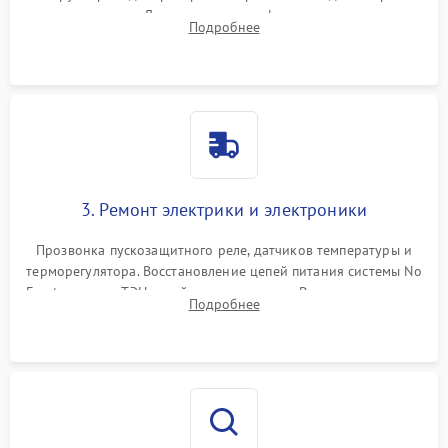
течеискателем. Демонтаж старого фильтра-осушителя и
Подробнее
продувка капиллярной трубки для устранения засоров.
3. Ремонт электрики и электроники
Прозвонка пускозащитного реле, датчиков температуры и
терморегулятора. Восстановление цепей питания системы No
Frost, включая ТЭН оттайки и вентилятор. Ремонт или замена
Подробнее
платы управления при сбоях алгоритмов.