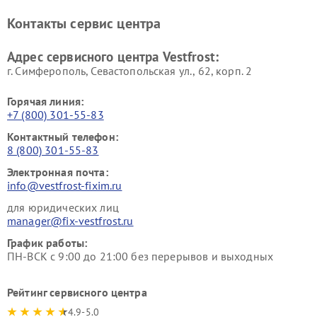
Ремонт винных шкафов
Ремонт вытяжек Vestfrost
Контакты сервис центра
Vestfrost
Ремонт пылесосов Vestfrost
Адрес сервисного центра Vestfrost:
г. Симферополь, Севастопольская ул., 62, корп. 2
Горячая линия:
+7 (800) 301-55-83
Контактный телефон:
8 (800) 301-55-83
Электронная почта:
info@vestfrost-fixim.ru
для юридических лиц
manager@fix-vestfrost.ru
График работы:
ПН-ВСК с 9:00 до 21:00 без перерывов и выходных
Рейтинг сервисного центра
4.9-5.0