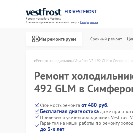
FIX-VESTFROST
Ремонт устройств Vestfrost
Специализированный cервисный центр г.
Симферополь
Мы ремонтируем
Срочный ремонт
Це
frost в Симферополе
Ремонт холодильника Vestfrost VF 492 GLM в Симфероп
Ремонт холодильника
492 GLM в Симферо
от 480 руб.
Стоимость ремонта
Бесплатная диагностика
даже при отказ
Привезем и увезем холодильник Vestfrost 
Гарантия на наши работы по ремонту холод
до 3-х лет
Ремонт морозильных камер Vestfrost
Ремонт стиральных машин Vestfrost
Ремонт посудомоечных машин Vestfrost
Ремонт духовых шкафов Vestfrost
Ремонт варочных панелей Vestfrost
Ремонт водонагревателей Vestfrost
Ремонт сушильных машин Vestfrost
Ремонт винных шкафов Vestfrost