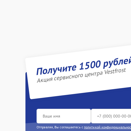
Получите 1500 рубле
Акция сервисного центра Vestfrost
Отправляя, Вы соглашаетесь с
политикой конфиденциально