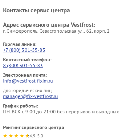
Ремонт винных шкафов
Ремонт вытяжек Vestfrost
Контакты сервис центра
Vestfrost
Ремонт пылесосов Vestfrost
Адрес сервисного центра Vestfrost:
г. Симферополь, Севастопольская ул., 62, корп. 2
Горячая линия:
+7 (800) 301-55-83
Контактный телефон:
8 (800) 301-55-83
Электронная почта:
info@vestfrost-fixim.ru
для юридических лиц
manager@fix-vestfrost.ru
График работы:
ПН-ВСК с 9:00 до 21:00 без перерывов и выходных
Рейтинг сервисного центра
4.9-5.0