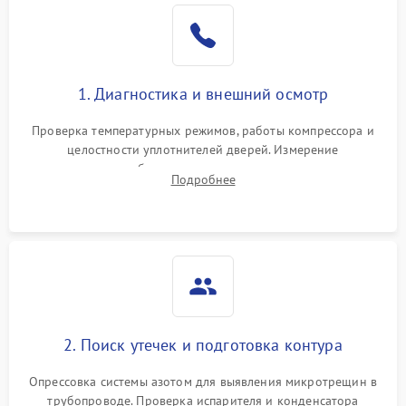
Образование конденсата
1800 ₽
Подробнее →
на стенках
Сбой в работе инвертора
2100 ₽
Подробнее →
1. Диагностика и внешний осмотр
Запах горелого при
2000 ₽
Подробнее →
Проверка температурных режимов, работы компрессора и
работе
целостности уплотнителей дверей. Измерение
сопротивления обмоток мотора, проверка термостата и
Не включается
Подробнее
1000 ₽
Подробнее →
считывание кодов ошибок с электронного дисплея.
холодильник
Проблемы с системой
автоматической
1800 ₽
Подробнее →
разморозки
2. Поиск утечек и подготовка контура
Опрессовка системы азотом для выявления микротрещин в
трубопроводе. Проверка испарителя и конденсатора