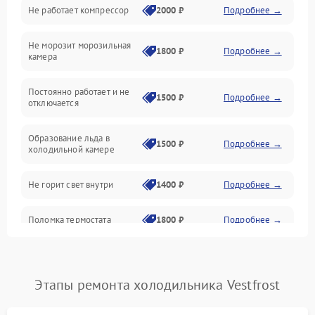
Не работает компрессор
2000 ₽
Подробнее →
Электропитание
Не морозит морозильная
Дренаж
1800 ₽
Подробнее →
камера
Оттайка
Постоянно работает и не
1500 ₽
Подробнее →
отключается
Программное обеспечение
Образование льда в
1500 ₽
Подробнее →
холодильной камере
Не горит свет внутри
1400 ₽
Подробнее →
Поломка термостата
1800 ₽
Подробнее →
Не работает вентилятор
1800 ₽
Подробнее →
Этапы ремонта холодильника Vestfrost
Поломка системы No Frost
2600 ₽
Подробнее →