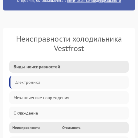
Отправляя, Вы соглашаетесь с
политикой конфиденциальности
Неисправности холодильника
Vestfrost
Виды неисправностей
Электроника
Механические повреждения
Охлаждение
Неисправности
Стоимость
Механика