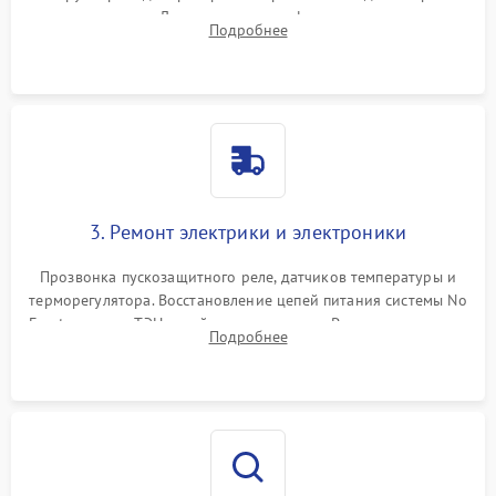
течеискателем. Демонтаж старого фильтра-осушителя и
Подробнее
продувка капиллярной трубки для устранения засоров.
3. Ремонт электрики и электроники
Прозвонка пускозащитного реле, датчиков температуры и
терморегулятора. Восстановление цепей питания системы No
Frost, включая ТЭН оттайки и вентилятор. Ремонт или замена
Подробнее
платы управления при сбоях алгоритмов.