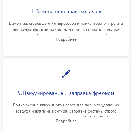
4. Замена неисправных узлов
Демонтаж сгоревшего компрессора и пайка нового агрегата
медно-фосфорным припоем. Установка нового фильтра-
осушителя. Замена изношенных вентиляторов обдува,
Подробнее
сломанных заслонок или поврежденных дверных петель.
5. Вакуумирование и заправка фреоном
Подключение вакуумного насоса для полного удаления
воздуха и влаги из контура. Заправка системы строго
дозированным объемом хладагента (R600a, R134a) по
Подробнее
электронным весам. Контроль рабочего давления в системе.