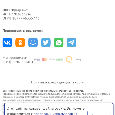
ООО "Русервис"
ИНН 7702633247
ОГРН 1077746335776
Поделиться в соц. сетях:
Мы принимаем
все формы оплаты
Политика конфиденциальности
Вся информация на сайте носит исключительно справочный характер.
Товарные знаки используются исключительно для описания устройств, в отношении которых
сервисные центры smf.vestfrost-fixim.ru предоставляют услуги по ремонту. Услуги
оказываются в неавторизованных сервисных центрах smf.vestfrost-fixim.ru, которые не
связаны с правообладателями товарных знаков или их официальными представителями.
Ремонт осуществляется для устройств, уже введенных в гражданский оборот в соответствии
Этот сайт использует файлы cookie. Вы можете
со статьей 1487 ГК РФ.
Использование товарных знаков не преследует цели индивидуализации услуг или введения
ознакомиться с
правилами использования