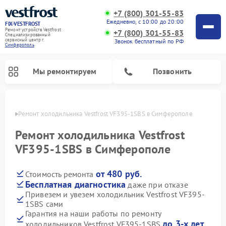
+7 (800) 301-55-83
Ежедневно, с 10:00 до 20:00
FIX-VESTFROST
Ремонт устройств Vestfrost
+7 (800) 301-55-83
Специализированный
cервисный центр г.
Звонок бесплатный по РФ
Симферополь
Мы ремонтируем
Позвонить
ополе
Ремонт холодильника Vestfrost VF395-1SBS в Симферополе
Ремонт холодильника Vestfrost
VF395-1SBS в Симферополе
от 480 руб.
Стоимость ремонта
Бесплатная диагностика
даже при отказе
Привезем и увезем холодильник Vestfrost VF395-
1SBS сами
Ремонт морозильных камер Vestfrost
Ремонт посудомоечных машин Vestfrost
Ремонт варочных панелей Vestfrost
Ремонт сушильных машин Vestfrost
Ремонт стиральных машин Vestfrost
Ремонт духовых шкафов Vestfrost
Ремонт водонагревателей Vestfrost
Ремонт винных шкафов Vestfrost
Гарантия на наши работы по ремонту
до 3-х лет
холодильников Vestfrost VF395-1SBS