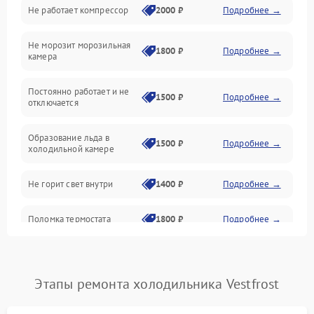
Не работает компрессор
2000 ₽
Подробнее →
Электропитание
Не морозит морозильная
Дренаж
1800 ₽
Подробнее →
камера
Оттайка
Постоянно работает и не
1500 ₽
Подробнее →
отключается
Программное обеспечение
Образование льда в
1500 ₽
Подробнее →
холодильной камере
Не горит свет внутри
1400 ₽
Подробнее →
Поломка термостата
1800 ₽
Подробнее →
Не работает вентилятор
1800 ₽
Подробнее →
Этапы ремонта холодильника Vestfrost
Поломка системы No Frost
2600 ₽
Подробнее →