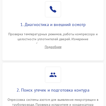
Образование конденсата
1800 ₽
Подробнее →
на стенках
Сбой в работе инвертора
2100 ₽
Подробнее →
1. Диагностика и внешний осмотр
Запах горелого при
2000 ₽
Подробнее →
Проверка температурных режимов, работы компрессора и
работе
целостности уплотнителей дверей. Измерение
сопротивления обмоток мотора, проверка термостата и
Не включается
Подробнее
1000 ₽
Подробнее →
считывание кодов ошибок с электронного дисплея.
холодильник
Проблемы с системой
автоматической
1800 ₽
Подробнее →
разморозки
2. Поиск утечек и подготовка контура
Опрессовка системы азотом для выявления микротрещин в
трубопроводе. Проверка испарителя и конденсатора