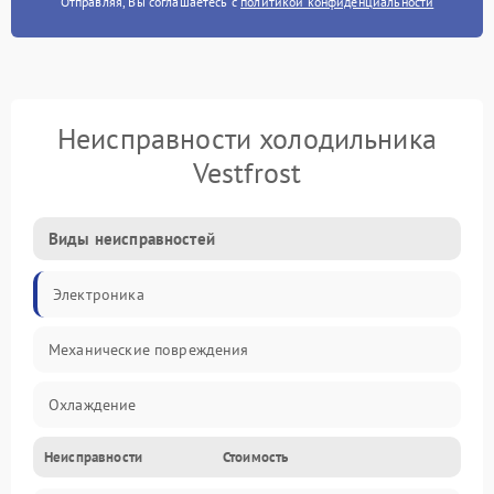
Отправляя, Вы соглашаетесь с
политикой конфиденциальности
Неисправности холодильника
Vestfrost
Виды неисправностей
Электроника
Механические повреждения
Охлаждение
Неисправности
Стоимость
Механика