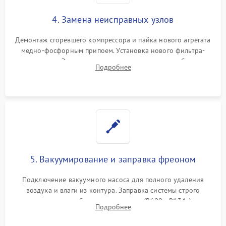
4. Замена неисправных узлов
Демонтаж сгоревшего компрессора и пайка нового агрегата
медно-фосфорным припоем. Установка нового фильтра-
осушителя. Замена изношенных вентиляторов обдува,
Подробнее
сломанных заслонок или поврежденных дверных петель.
5. Вакуумирование и заправка фреоном
Подключение вакуумного насоса для полного удаления
воздуха и влаги из контура. Заправка системы строго
дозированным объемом хладагента (R600a, R134a) по
Подробнее
электронным весам. Контроль рабочего давления в системе.