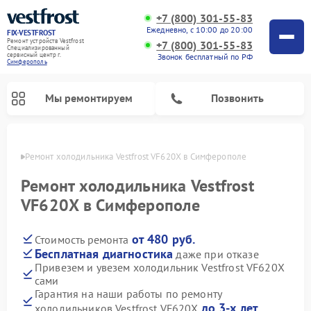
+7 (800) 301-55-83
Ежедневно, с 10:00 до 20:00
FIX-VESTFROST
Ремонт устройств Vestfrost
+7 (800) 301-55-83
Специализированный
cервисный центр г.
Звонок бесплатный по РФ
Симферополь
Мы ремонтируем
Позвонить
ополе
Ремонт холодильника Vestfrost VF620X в Симферополе
Ремонт холодильника Vestfrost
VF620X в Симферополе
от 480 руб.
Стоимость ремонта
Бесплатная диагностика
даже при отказе
Привезем и увезем холодильник Vestfrost VF620X
сами
Ремонт морозильных камер Vestfrost
Ремонт посудомоечных машин Vestfrost
Ремонт варочных панелей Vestfrost
Ремонт сушильных машин Vestfrost
Ремонт стиральных машин Vestfrost
Ремонт духовых шкафов Vestfrost
Ремонт водонагревателей Vestfrost
Ремонт винных шкафов Vestfrost
Гарантия на наши работы по ремонту
до 3-х лет
холодильников Vestfrost VF620X