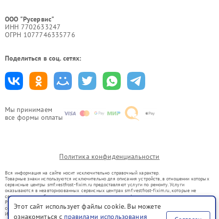
ООО "Русервис"
ИНН 7702633247
ОГРН 1077746335776
Поделиться в соц. сетях:
Мы принимаем
все формы оплаты
Политика конфиденциальности
Вся информация на сайте носит исключительно справочный характер.
Товарные знаки используются исключительно для описания устройств, в отношении которых
сервисные центры smf.vestfrost-fixim.ru предоставляют услуги по ремонту. Услуги
оказываются в неавторизованных сервисных центрах smf.vestfrost-fixim.ru, которые не
связаны с правообладателями товарных знаков или их официальными представителями.
Ремонт осуществляется для устройств, уже введенных в гражданский оборот в соответствии
Этот сайт использует файлы cookie. Вы можете
со статьей 1487 ГК РФ.
Использование товарных знаков не преследует цели индивидуализации услуг или введения
ознакомиться с
правилами использования