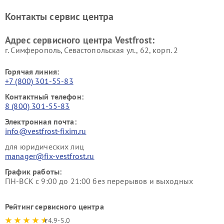
Ремонт винных шкафов
Ремонт вытяжек Vestfrost
Контакты сервис центра
Vestfrost
Ремонт пылесосов Vestfrost
Адрес сервисного центра Vestfrost:
г. Симферополь, Севастопольская ул., 62, корп. 2
Горячая линия:
+7 (800) 301-55-83
Контактный телефон:
8 (800) 301-55-83
Электронная почта:
info@vestfrost-fixim.ru
для юридических лиц
manager@fix-vestfrost.ru
График работы:
ПН-ВСК с 9:00 до 21:00 без перерывов и выходных
Рейтинг сервисного центра
4.9-5.0