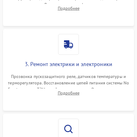
течеискателем. Демонтаж старого фильтра-осушителя и
Подробнее
продувка капиллярной трубки для устранения засоров.
3. Ремонт электрики и электроники
Прозвонка пускозащитного реле, датчиков температуры и
терморегулятора. Восстановление цепей питания системы No
Frost, включая ТЭН оттайки и вентилятор. Ремонт или замена
Подробнее
платы управления при сбоях алгоритмов.