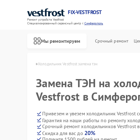
FIX-VESTFROST
Ремонт устройств Vestfrost
Специализированный cервисный центр г.
Симферополь
Мы ремонтируем
Срочный ремонт
Це
frost в Симферополе
Холодильник Vestfrost замена тэн
Замена ТЭН на холо
Vestfrost в Симферо
Привезем и увезем холодильник Vestfrost 
Гарантия на наши работы по ремонту холод
Срочный ремонт холодильников Vestfrost в
20%
Скидка для вас до
Получите 1500 рублей на ремонт
Ремонт морозильных камер Vestfrost
Ремонт стиральных машин Vestfrost
Ремонт посудомоечных машин Vestfrost
Ремонт духовых шкафов Vestfrost
Ремонт варочных панелей Vestfrost
Ремонт водонагревателей Vestfrost
Ремонт сушильных машин Vestfrost
Ремонт винных шкафов Vestfrost