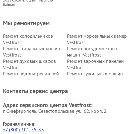
2021-2026 © СЦ smf.vestfrost-
fixim.ru
Мы ремонтируем
Ремонт холодильников
Ремонт морозильных камер
Vestfrost
Vestfrost
Ремонт стиральных машин
Ремонт посудомоечных
Vestfrost
машин Vestfrost
Ремонт духовых шкафов
Ремонт варочных панелей
Vestfrost
Vestfrost
Ремонт водонагревателей
Ремонт сушильных машин
Vestfrost
Vestfrost
Ремонт винных шкафов
Ремонт вытяжек Vestfrost
Контакты сервис центра
Vestfrost
Ремонт пылесосов Vestfrost
Адрес сервисного центра Vestfrost:
г. Симферополь, Севастопольская ул., 62, корп. 2
Горячая линия:
+7 (800) 301-55-83