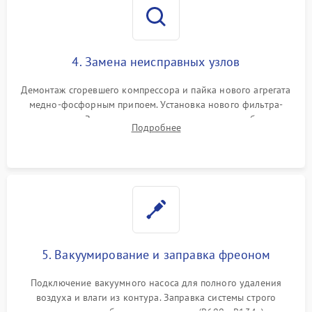
4. Замена неисправных узлов
Демонтаж сгоревшего компрессора и пайка нового агрегата
медно-фосфорным припоем. Установка нового фильтра-
осушителя. Замена изношенных вентиляторов обдува,
Подробнее
сломанных заслонок или поврежденных дверных петель.
5. Вакуумирование и заправка фреоном
Подключение вакуумного насоса для полного удаления
воздуха и влаги из контура. Заправка системы строго
дозированным объемом хладагента (R600a, R134a) по