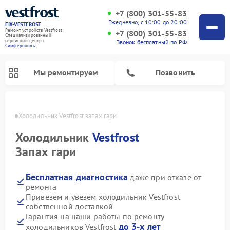
+7 (800) 301-55-83
Ежедневно, с 10:00 до 20:00
FIX-VESTFROST
Ремонт устройств Vestfrost
+7 (800) 301-55-83
Специализированный
cервисный центр г.
Звонок бесплатный по РФ
Симферополь
Мы ремонтируем
Позвонить
ополе
Холодильник Vestfrost запах гари
Холодильник
Vestfrost
Запах гари
Бесплатная диагностика
даже при отказе от
ремонта
Привезем и увезем холодильник Vestfrost
собственной доставкой
Ремонт морозильных камер Vestfrost
Ремонт посудомоечных машин Vestfrost
Ремонт варочных панелей Vestfrost
Ремонт сушильных машин Vestfrost
Ремонт стиральных машин Vestfrost
Ремонт духовых шкафов Vestfrost
Ремонт водонагревателей Vestfrost
Ремонт винных шкафов Vestfrost
Гарантия на наши работы по ремонту
до 3-х лет
холодильников Vestfrost