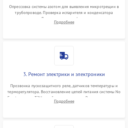
Опрессовка системы азотом для выявления микротрещин в
трубопроводе. Проверка испарителя и конденсатора
течеискателем. Демонтаж старого фильтра-осушителя и
Подробнее
продувка капиллярной трубки для устранения засоров.
3. Ремонт электрики и электроники
Прозвонка пускозащитного реле, датчиков температуры и
терморегулятора. Восстановление цепей питания системы No
Frost, включая ТЭН оттайки и вентилятор. Ремонт или замена
Подробнее
платы управления при сбоях алгоритмов.