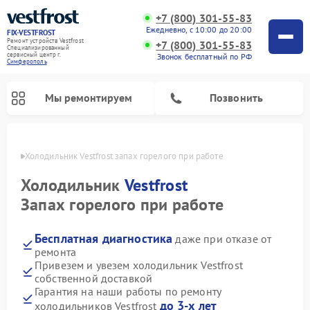
+7 (800) 301-55-83
Ежедневно, с 10:00 до 20:00
FIX-VESTFROST
Ремонт устройств Vestfrost
+7 (800) 301-55-83
Специализированный
cервисный центр г.
Звонок бесплатный по РФ
Симферополь
Мы ремонтируем
Позвонить
ополе
Холодильник Vestfrost запах горелого при работе
Холодильник
Vestfrost
Запах горелого при работе
Бесплатная диагностика
даже при отказе от
ремонта
Привезем и увезем холодильник Vestfrost
собственной доставкой
Ремонт морозильных камер Vestfrost
Ремонт посудомоечных машин Vestfrost
Ремонт варочных панелей Vestfrost
Ремонт сушильных машин Vestfrost
Ремонт стиральных машин Vestfrost
Ремонт духовых шкафов Vestfrost
Ремонт водонагревателей Vestfrost
Ремонт винных шкафов Vestfrost
Гарантия на наши работы по ремонту
до 3-х лет
холодильников Vestfrost