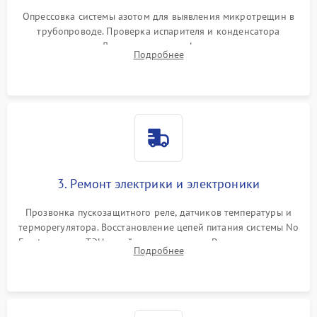
Опрессовка системы азотом для выявления микротрещин в
трубопроводе. Проверка испарителя и конденсатора
течеискателем. Демонтаж старого фильтра-осушителя и
Подробнее
продувка капиллярной трубки для устранения засоров.
3. Ремонт электрики и электроники
Прозвонка пускозащитного реле, датчиков температуры и
терморегулятора. Восстановление цепей питания системы No
Frost, включая ТЭН оттайки и вентилятор. Ремонт или замена
Подробнее
платы управления при сбоях алгоритмов.