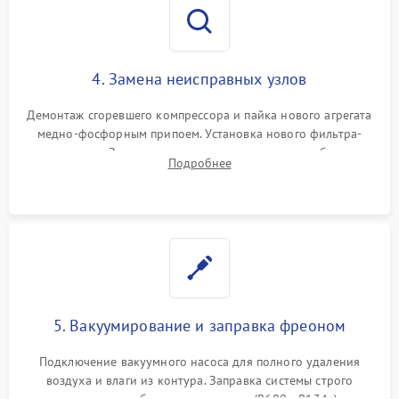
4. Замена неисправных узлов
Демонтаж сгоревшего компрессора и пайка нового агрегата
медно-фосфорным припоем. Установка нового фильтра-
осушителя. Замена изношенных вентиляторов обдува,
Подробнее
сломанных заслонок или поврежденных дверных петель.
5. Вакуумирование и заправка фреоном
Подключение вакуумного насоса для полного удаления
воздуха и влаги из контура. Заправка системы строго
дозированным объемом хладагента (R600a, R134a) по