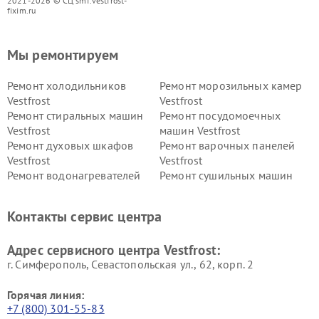
2021-2026 © СЦ smf.vestfrost-
fixim.ru
Мы ремонтируем
Ремонт холодильников
Ремонт морозильных камер
Vestfrost
Vestfrost
Ремонт стиральных машин
Ремонт посудомоечных
Vestfrost
машин Vestfrost
Ремонт духовых шкафов
Ремонт варочных панелей
Vestfrost
Vestfrost
Ремонт водонагревателей
Ремонт сушильных машин
Vestfrost
Vestfrost
Ремонт винных шкафов
Ремонт вытяжек Vestfrost
Контакты сервис центра
Vestfrost
Ремонт пылесосов Vestfrost
Адрес сервисного центра Vestfrost:
г. Симферополь, Севастопольская ул., 62, корп. 2
Горячая линия:
+7 (800) 301-55-83