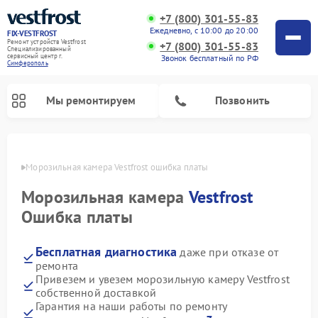
+7 (800) 301-55-83
Ежедневно, с 10:00 до 20:00
FIX-VESTFROST
Ремонт устройств Vestfrost
+7 (800) 301-55-83
Специализированный
cервисный центр г.
Звонок бесплатный по РФ
Симферополь
Мы ремонтируем
Позвонить
ополе
Морозильная камера Vestfrost ошибка платы
Морозильная камера
Vestfrost
Ошибка платы
Бесплатная диагностика
даже при отказе от
ремонта
Привезем и увезем морозильную камеру Vestfrost
собственной доставкой
Ремонт холодильников Vestfrost
Ремонт посудомоечных машин Vestfrost
Ремонт варочных панелей Vestfrost
Ремонт сушильных машин Vestfrost
Ремонт стиральных машин Vestfrost
Ремонт духовых шкафов Vestfrost
Ремонт водонагревателей Vestfrost
Ремонт винных шкафов Vestfrost
Гарантия на наши работы по ремонту