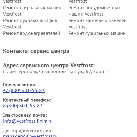
Vestfrost
Vestfrost
Ремонт стиральных машин
Ремонт посудомоечных
Vestfrost
машин Vestfrost
Ремонт духовых шкафов
Ремонт варочных панелей
Vestfrost
Vestfrost
Ремонт водонагревателей
Ремонт сушильных машин
Vestfrost
Vestfrost
Ремонт винных шкафов
Ремонт вытяжек Vestfrost
Контакты сервис центра
Vestfrost
Ремонт пылесосов Vestfrost
Адрес сервисного центра Vestfrost:
г. Симферополь, Севастопольская ул., 62, корп. 2
Горячая линия:
+7 (800) 301-55-83
Контактный телефон:
8 (800) 301-55-83
Электронная почта:
info@vestfrost-fixim.ru
для юридических лиц
manager@fix-vestfrost.ru