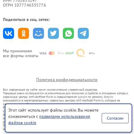
ИНН 7702633247
ОГРН 1077746335776
Поделиться в соц. сетях:
Мы принимаем
все формы оплаты
Политика конфиденциальности
Вся информация на сайте носит исключительно справочный характер.
Товарные знаки используются исключительно для описания устройств, в отношении которых
сервисные центры smf.vestfrost-fixim.ru предоставляют услуги по ремонту. Услуги
оказываются в неавторизованных сервисных центрах smf.vestfrost-fixim.ru, которые не
связаны с правообладателями товарных знаков или их официальными представителями.
Ремонт осуществляется для устройств, уже введенных в гражданский оборот в соответствии
Этот сайт использует файлы cookie. Вы можете
со статьей 1487 ГК РФ.
Использование товарных знаков не преследует цели индивидуализации услуг или введения
ознакомиться с
правилами использования
Согласен
потребителей в заблуждение, а служит для информирования о предоставляемых услугах по
ремонту техники указанных брендов.
файлов cookie
Представленная на сайте информация не является публичной офертой, определяемой
положениями Статьи 437(2) Гражданского кодекса РФ