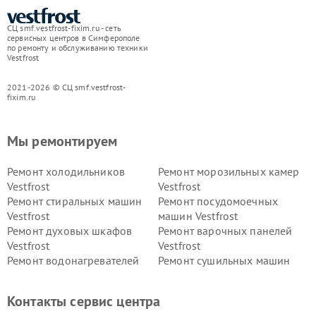
СЦ smf.vestfrost-fixim.ru - сеть
сервисных центров в Симферополе
по ремонту и обслуживанию техники
Vestfrost
2021-2026 © СЦ smf.vestfrost-
fixim.ru
Мы ремонтируем
Ремонт холодильников
Ремонт морозильных камер
Vestfrost
Vestfrost
Ремонт стиральных машин
Ремонт посудомоечных
Vestfrost
машин Vestfrost
Ремонт духовых шкафов
Ремонт варочных панелей
Vestfrost
Vestfrost
Ремонт водонагревателей
Ремонт сушильных машин
Vestfrost
Vestfrost
Ремонт винных шкафов
Ремонт вытяжек Vestfrost
Контакты сервис центра
Vestfrost