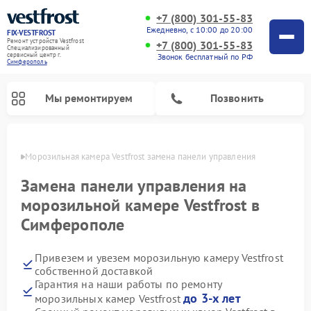
+7 (800) 301-55-83
Ежедневно, с 10:00 до 20:00
FIX-VESTFROST
Ремонт устройств Vestfrost
+7 (800) 301-55-83
Специализированный
cервисный центр г.
Звонок бесплатный по РФ
Симферополь
Мы ремонтируем
Позвонить
ополе
Морозильная камера Vestfrost замена панели управления
Замена панели управления на
морозильной камере Vestfrost в
Симферополе
Привезем и увезем морозильную камеру Vestfrost
собственной доставкой
Гарантия на наши работы по ремонту
Ремонт холодильников Vestfrost
Ремонт посудомоечных машин Vestfrost
Ремонт варочных панелей Vestfrost
Ремонт сушильных машин Vestfrost
Ремонт стиральных машин Vestfrost
Ремонт духовых шкафов Vestfrost
Ремонт водонагревателей Vestfrost
Ремонт винных шкафов Vestfrost
до 3-х лет
морозильных камер Vestfrost