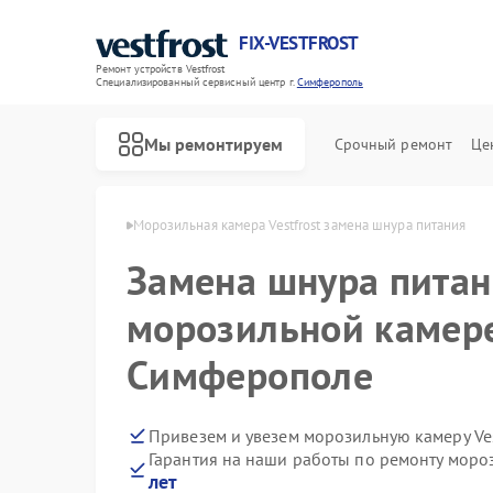
FIX-VESTFROST
Ремонт устройств Vestfrost
Специализированный cервисный центр г.
Симферополь
Мы ремонтируем
Срочный ремонт
Це
frost в Симферополе
Морозильная камера Vestfrost замена шнура питания
Замена шнура питан
морозильной камере 
Симферополе
Привезем и увезем морозильную камеру Ves
Гарантия на наши работы по ремонту мороз
лет
Ремонт холодильников Vestfrost
Ремонт стиральных машин Vestfrost
Ремонт посудомоечных машин Vestfrost
Ремонт духовых шкафов Vestfrost
Ремонт варочных панелей Vestfrost
Ремонт водонагревателей Vestfrost
Ремонт сушильных машин Vestfrost
Ремонт винных шкафов Vestfrost