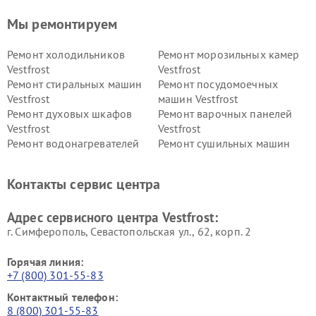
Мы ремонтируем
Ремонт холодильников
Ремонт морозильных камер
Vestfrost
Vestfrost
Ремонт стиральных машин
Ремонт посудомоечных
Vestfrost
машин Vestfrost
Ремонт духовых шкафов
Ремонт варочных панелей
Vestfrost
Vestfrost
Ремонт водонагревателей
Ремонт сушильных машин
Vestfrost
Vestfrost
Ремонт винных шкафов
Ремонт вытяжек Vestfrost
Контакты сервис центра
Vestfrost
Ремонт пылесосов Vestfrost
Адрес сервисного центра Vestfrost:
г. Симферополь, Севастопольская ул., 62, корп. 2
Горячая линия:
+7 (800) 301-55-83
Контактный телефон:
8 (800) 301-55-83