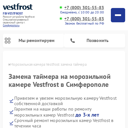
+7 (800) 301-55-83
Ежедневно, с 10:00 до 20:00
FIX-VESTFROST
Ремонт устройств Vestfrost
+7 (800) 301-55-83
Специализированный
cервисный центр г.
Звонок бесплатный по РФ
Симферополь
Мы ремонтируем
Позвонить
ополе
Морозильная камера Vestfrost замена таймера
Замена таймера на морозильной
камере Vestfrost в Симферополе
Привезем и увезем морозильную камеру Vestfrost
собственной доставкой
Гарантия на наши работы по ремонту
до 3-х лет
морозильных камер Vestfrost
Ремонт холодильников Vestfrost
Ремонт посудомоечных машин Vestfrost
Ремонт варочных панелей Vestfrost
Ремонт сушильных машин Vestfrost
Ремонт стиральных машин Vestfrost
Ремонт духовых шкафов Vestfrost
Ремонт водонагревателей Vestfrost
Ремонт винных шкафов Vestfrost
Срочный ремонт морозильных камер Vestfrost в
течении часа