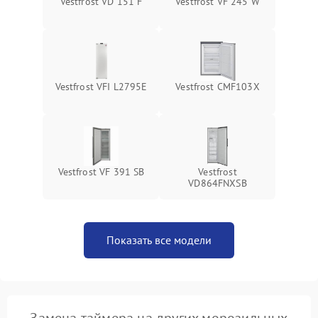
Vestfrost VD 151 F
Vestfrost VF 245 W
Vestfrost VFI L2795E
Vestfrost CMF103X
Vestfrost VF 391 SB
Vestfrost
VD864FNXSB
Показать все модели
Замена таймера на других морозильных