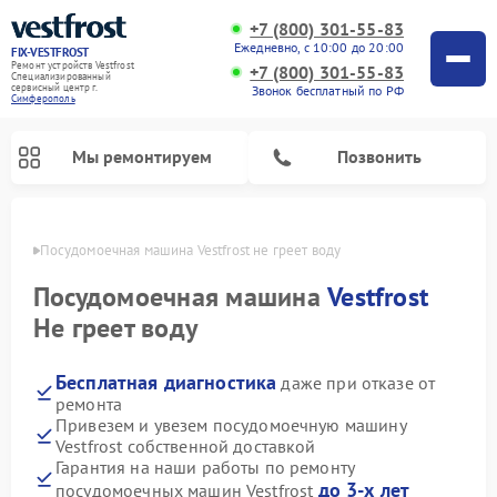
+7 (800) 301-55-83
Ежедневно, с 10:00 до 20:00
FIX-VESTFROST
Ремонт устройств Vestfrost
+7 (800) 301-55-83
Специализированный
cервисный центр г.
Звонок бесплатный по РФ
Симферополь
Мы ремонтируем
Позвонить
ополе
Посудомоечная машина Vestfrost не греет воду
Посудомоечная машина
Vestfrost
Не греет воду
Бесплатная диагностика
даже при отказе от
ремонта
Привезем и увезем посудомоечную машину
Vestfrost собственной доставкой
Ремонт холодильников Vestfrost
Ремонт стиральных машин Vestfrost
Ремонт варочных панелей Vestfrost
Ремонт сушильных машин Vestfrost
Ремонт морозильных камер Vestfrost
Ремонт духовых шкафов Vestfrost
Ремонт водонагревателей Vestfrost
Ремонт винных шкафов Vestfrost
Гарантия на наши работы по ремонту
до 3-х лет
посудомоечных машин Vestfrost