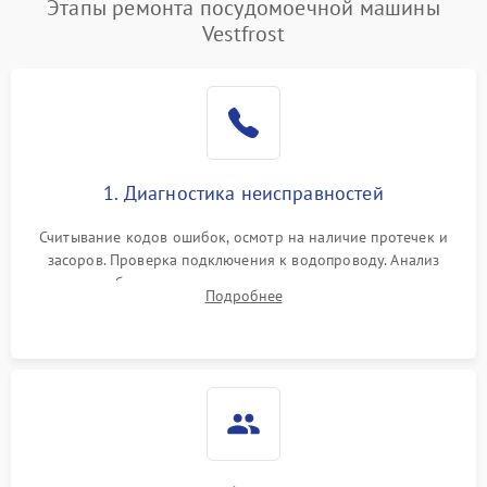
Этапы ремонта посудомоечной машины
Vestfrost
1. Диагностика неисправностей
Считывание кодов ошибок, осмотр на наличие протечек и
засоров. Проверка подключения к водопроводу. Анализ
жалоб на отсутствие слива, нагрева, вращения
Подробнее
разбрызгивателей или срабатывание системы защиты
аквастоп.