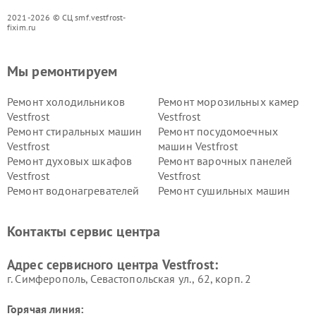
2021-2026 © СЦ smf.vestfrost-
fixim.ru
Мы ремонтируем
Ремонт холодильников
Ремонт морозильных камер
Vestfrost
Vestfrost
Ремонт стиральных машин
Ремонт посудомоечных
Vestfrost
машин Vestfrost
Ремонт духовых шкафов
Ремонт варочных панелей
Vestfrost
Vestfrost
Ремонт водонагревателей
Ремонт сушильных машин
Vestfrost
Vestfrost
Ремонт винных шкафов
Ремонт вытяжек Vestfrost
Контакты сервис центра
Vestfrost
Ремонт пылесосов Vestfrost
Адрес сервисного центра Vestfrost:
г. Симферополь, Севастопольская ул., 62, корп. 2
Горячая линия: