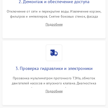
2. Демонтаж и обеспечение доступа
Отключение от сети и перекрытие воды. Извлечение корзин,
фильтров и импеллеров. Снятие боковых стенок, фасада
дверцы или нижнего поддона для прямого доступа к
Подробнее
циркуляционному насосу, ТЭНу и сливной помпе.
3. Проверка гидравлики и электроники
Прозвонка мультиметром проточного ТЭНа, обмоток
двигателей насосов и впускного клапана. Диагностика
прессостата (датчика уровня воды), датчика мутности,
Подробнее
концевика дверцы и электронного модуля управления.