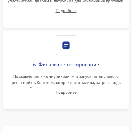
уплотнителей дверцы и патрубков для исключения протечек.
Надежная фиксация хомутов гидравлической системы,
Подробнее
сборка корпуса и установка датчика поплавка.
6. Финальное тестирование
Подключение к коммуникациям и запуск интенсивного
цикла мойки. Контроль корректного залива, нагрева воды
до нужной температуры, отсутствия посторонних шумов,
Подробнее
штатного слива и абсолютной сухости в поддоне.