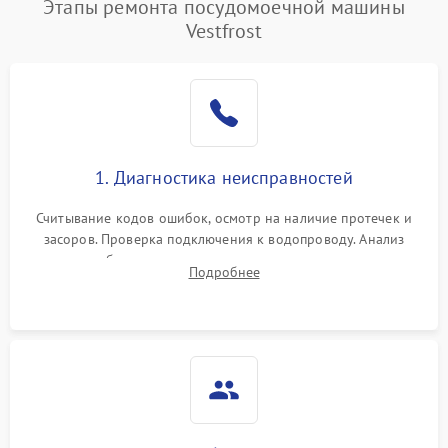
Этапы ремонта посудомоечной машины
Vestfrost
1. Диагностика неисправностей
Считывание кодов ошибок, осмотр на наличие протечек и
засоров. Проверка подключения к водопроводу. Анализ
жалоб на отсутствие слива, нагрева, вращения
Подробнее
разбрызгивателей или срабатывание системы защиты
аквастоп.