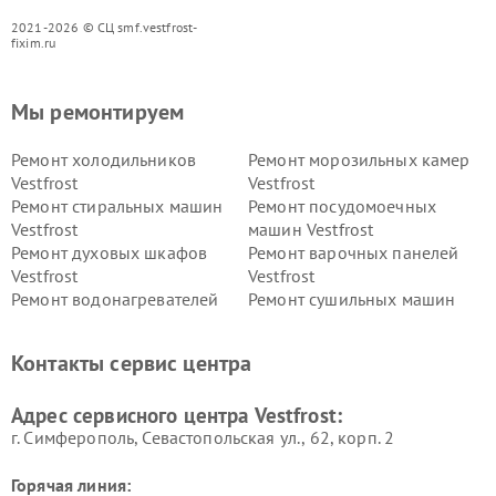
2021-2026 © СЦ smf.vestfrost-
fixim.ru
Мы ремонтируем
Ремонт холодильников
Ремонт морозильных камер
Vestfrost
Vestfrost
Ремонт стиральных машин
Ремонт посудомоечных
Vestfrost
машин Vestfrost
Ремонт духовых шкафов
Ремонт варочных панелей
Vestfrost
Vestfrost
Ремонт водонагревателей
Ремонт сушильных машин
Vestfrost
Vestfrost
Ремонт винных шкафов
Ремонт вытяжек Vestfrost
Контакты сервис центра
Vestfrost
Ремонт пылесосов Vestfrost
Адрес сервисного центра Vestfrost:
г. Симферополь, Севастопольская ул., 62, корп. 2
Горячая линия: