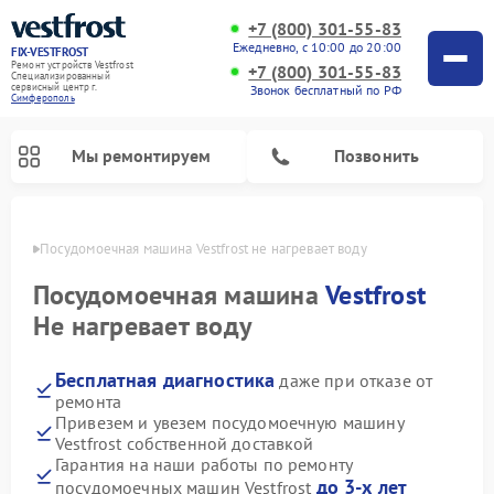
+7 (800) 301-55-83
Ежедневно, с 10:00 до 20:00
FIX-VESTFROST
Ремонт устройств Vestfrost
+7 (800) 301-55-83
Специализированный
cервисный центр г.
Звонок бесплатный по РФ
Симферополь
Мы ремонтируем
Позвонить
ополе
Посудомоечная машина Vestfrost не нагревает воду
Посудомоечная машина
Vestfrost
Не нагревает воду
Бесплатная диагностика
даже при отказе от
ремонта
Привезем и увезем посудомоечную машину
Vestfrost собственной доставкой
Ремонт холодильников Vestfrost
Ремонт стиральных машин Vestfrost
Ремонт варочных панелей Vestfrost
Ремонт сушильных машин Vestfrost
Ремонт морозильных камер Vestfrost
Ремонт духовых шкафов Vestfrost
Ремонт водонагревателей Vestfrost
Ремонт винных шкафов Vestfrost
Гарантия на наши работы по ремонту
до 3-х лет
посудомоечных машин Vestfrost