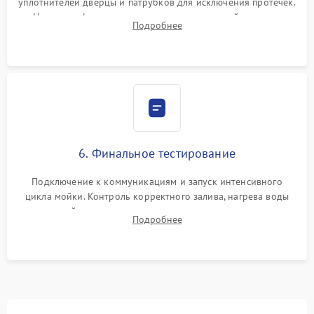
уплотнителей дверцы и патрубков для исключения протечек.
Надежная фиксация хомутов гидравлической системы,
Подробнее
сборка корпуса и установка датчика поплавка.
6. Финальное тестирование
Подключение к коммуникациям и запуск интенсивного
цикла мойки. Контроль корректного залива, нагрева воды
до нужной температуры, отсутствия посторонних шумов,
Подробнее
штатного слива и абсолютной сухости в поддоне.