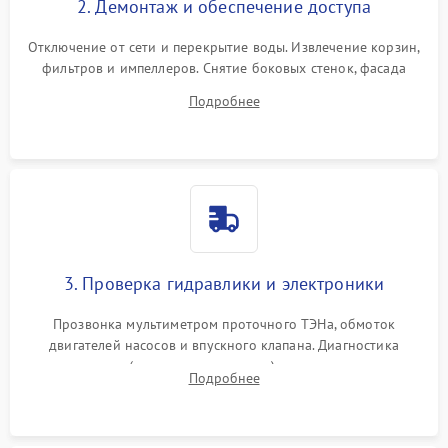
2. Демонтаж и обеспечение доступа
Отключение от сети и перекрытие воды. Извлечение корзин,
фильтров и импеллеров. Снятие боковых стенок, фасада
дверцы или нижнего поддона для прямого доступа к
Подробнее
циркуляционному насосу, ТЭНу и сливной помпе.
3. Проверка гидравлики и электроники
Прозвонка мультиметром проточного ТЭНа, обмоток
двигателей насосов и впускного клапана. Диагностика
прессостата (датчика уровня воды), датчика мутности,
Подробнее
концевика дверцы и электронного модуля управления.