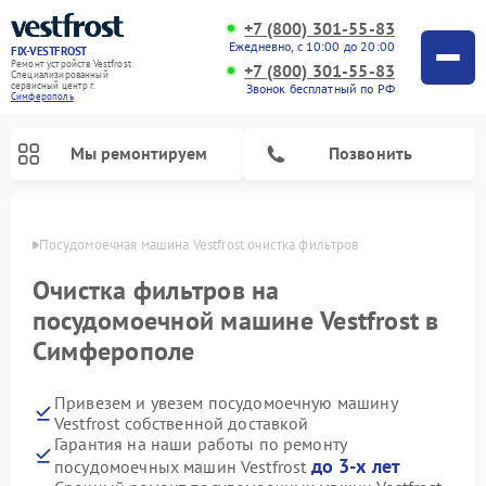
+7 (800) 301-55-83
Ежедневно, с 10:00 до 20:00
FIX-VESTFROST
Ремонт устройств Vestfrost
+7 (800) 301-55-83
Специализированный
cервисный центр г.
Звонок бесплатный по РФ
Симферополь
Мы ремонтируем
Позвонить
ополе
Посудомоечная машина Vestfrost очистка фильтров
Очистка фильтров на
посудомоечной машине Vestfrost в
Симферополе
Привезем и увезем посудомоечную машину
Vestfrost собственной доставкой
Гарантия на наши работы по ремонту
Ремонт холодильников Vestfrost
Ремонт стиральных машин Vestfrost
Ремонт варочных панелей Vestfrost
Ремонт сушильных машин Vestfrost
Ремонт морозильных камер Vestfrost
Ремонт духовых шкафов Vestfrost
Ремонт водонагревателей Vestfrost
Ремонт винных шкафов Vestfrost
до 3-х лет
посудомоечных машин Vestfrost