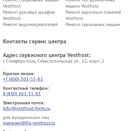
Vestfrost
машин Vestfrost
Ремонт духовых шкафов
Ремонт варочных панелей
Vestfrost
Vestfrost
Ремонт водонагревателей
Ремонт сушильных машин
Vestfrost
Vestfrost
Ремонт винных шкафов
Ремонт вытяжек Vestfrost
Контакты сервис центра
Vestfrost
Ремонт пылесосов Vestfrost
Адрес сервисного центра Vestfrost:
г. Симферополь, Севастопольская ул., 62, корп. 2
Горячая линия:
+7 (800) 301-55-83
Контактный телефон:
8 (800) 301-55-83
Электронная почта:
info@vestfrost-fixim.ru
для юридических лиц
manager@fix-vestfrost.ru