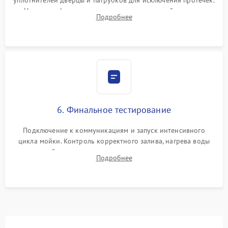
Надежная фиксация хомутов гидравлической системы,
Подробнее
сборка корпуса и установка датчика поплавка.
6. Финальное тестирование
Подключение к коммуникациям и запуск интенсивного
цикла мойки. Контроль корректного залива, нагрева воды
до нужной температуры, отсутствия посторонних шумов,
Подробнее
штатного слива и абсолютной сухости в поддоне.