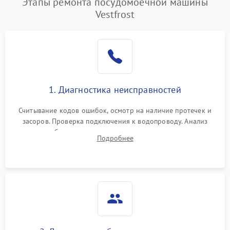
Этапы ремонта посудомоечной машины
Vestfrost
1. Диагностика неисправностей
Считывание кодов ошибок, осмотр на наличие протечек и
засоров. Проверка подключения к водопроводу. Анализ
жалоб на отсутствие слива, нагрева, вращения
Подробнее
разбрызгивателей или срабатывание системы защиты
аквастоп.