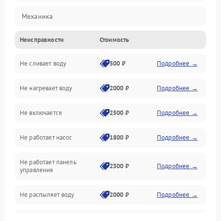
Механика
Неисправности
Стоимость
Управление
Не сливает воду
500 ₽
Подробнее →
Электропитание
Не нагревает воду
2000 ₽
Подробнее →
Датчики
Не включается
2500 ₽
Подробнее →
Нагрев
Не работает насос
1800 ₽
Подробнее →
Вода
Не работает панель
Гигиена
2500 ₽
Подробнее →
управления
Программное обеспечение
Не распыляет воду
2000 ₽
Подробнее →
Не запускается цикл