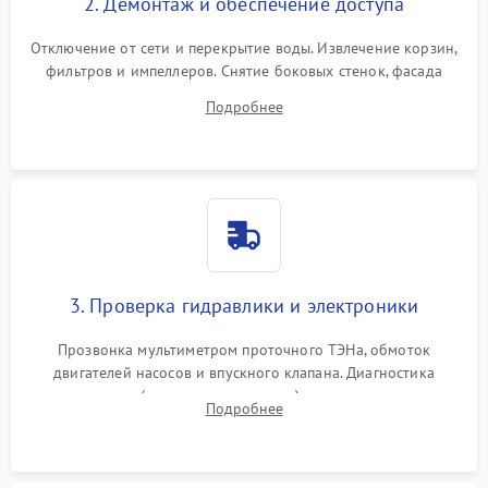
2. Демонтаж и обеспечение доступа
Отключение от сети и перекрытие воды. Извлечение корзин,
фильтров и импеллеров. Снятие боковых стенок, фасада
дверцы или нижнего поддона для прямого доступа к
Подробнее
циркуляционному насосу, ТЭНу и сливной помпе.
3. Проверка гидравлики и электроники
Прозвонка мультиметром проточного ТЭНа, обмоток
двигателей насосов и впускного клапана. Диагностика
прессостата (датчика уровня воды), датчика мутности,
Подробнее
концевика дверцы и электронного модуля управления.