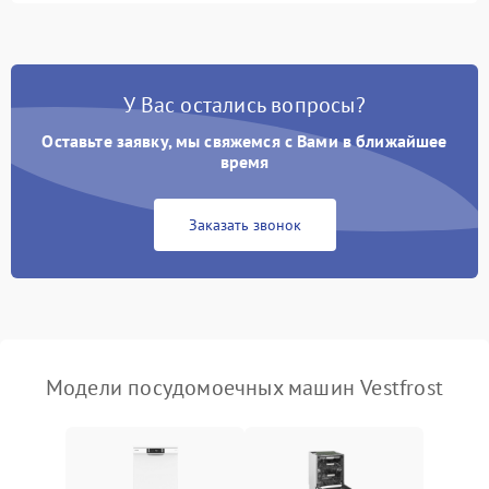
1800 ₽
Подробнее →
стирки
Проблемы с набором
1800 ₽
Подробнее →
воды
У Вас остались вопросы?
Оставьте заявку, мы свяжемся с Вами в ближайшее
Не работает сушилка
2100 ₽
Подробнее →
время
Сбои в работе таймера
1700 ₽
Подробнее →
Заказать звонок
Проблемы с
2100 ₽
Подробнее →
циркуляционным насосом
Модели посудомоечных машин Vestfrost