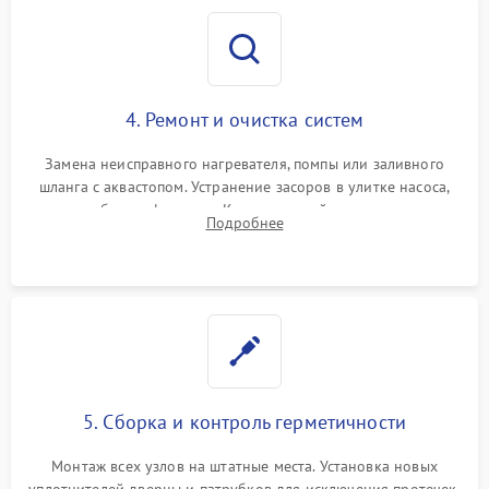
4. Ремонт и очистка систем
Замена неисправного нагревателя, помпы или заливного
шланга с аквастопом. Устранение засоров в улитке насоса,
патрубках и фильтрах. Компонентный ремонт платы
Подробнее
управления, восстановление поврежденной проводки.
5. Сборка и контроль герметичности
Монтаж всех узлов на штатные места. Установка новых
уплотнителей дверцы и патрубков для исключения протечек.