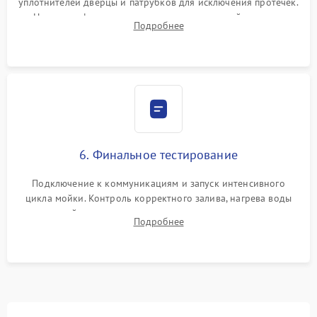
уплотнителей дверцы и патрубков для исключения протечек.
Надежная фиксация хомутов гидравлической системы,
Подробнее
сборка корпуса и установка датчика поплавка.
6. Финальное тестирование
Подключение к коммуникациям и запуск интенсивного
цикла мойки. Контроль корректного залива, нагрева воды
до нужной температуры, отсутствия посторонних шумов,
Подробнее
штатного слива и абсолютной сухости в поддоне.