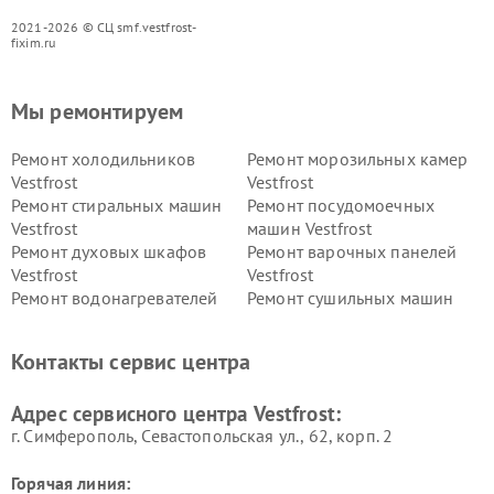
2021-2026 © СЦ smf.vestfrost-
fixim.ru
Мы ремонтируем
Ремонт холодильников
Ремонт морозильных камер
Vestfrost
Vestfrost
Ремонт стиральных машин
Ремонт посудомоечных
Vestfrost
машин Vestfrost
Ремонт духовых шкафов
Ремонт варочных панелей
Vestfrost
Vestfrost
Ремонт водонагревателей
Ремонт сушильных машин
Vestfrost
Vestfrost
Ремонт винных шкафов
Ремонт вытяжек Vestfrost
Контакты сервис центра
Vestfrost
Ремонт пылесосов Vestfrost
Адрес сервисного центра Vestfrost:
г. Симферополь, Севастопольская ул., 62, корп. 2
Горячая линия: