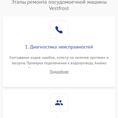
Этапы ремонта посудомоечной машины
Vestfrost
1. Диагностика неисправностей
Считывание кодов ошибок, осмотр на наличие протечек и
засоров. Проверка подключения к водопроводу. Анализ
жалоб на отсутствие слива, нагрева, вращения
Подробнее
разбрызгивателей или срабатывание системы защиты
аквастоп.