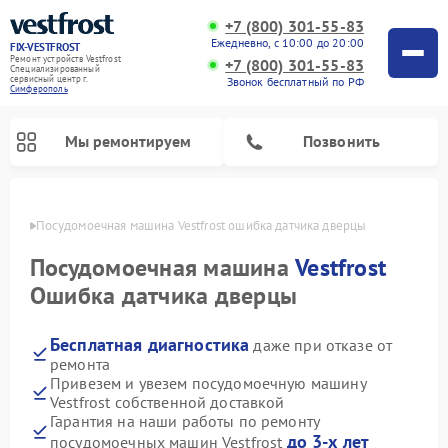
+7 (800) 301-55-83
Ежедневно, с 10:00 до 20:00
FIX-VESTFROST
Ремонт устройств Vestfrost
+7 (800) 301-55-83
Специализированный
cервисный центр г.
Звонок бесплатный по РФ
Симферополь
Мы ремонтируем
Позвонить
ополе
Посудомоечная машина Vestfrost ошибка датчика дверцы
Посудомоечная машина
Vestfrost
Ошибка датчика дверцы
Бесплатная диагностика
даже при отказе от
ремонта
Привезем и увезем посудомоечную машину
Vestfrost собственной доставкой
Ремонт холодильников Vestfrost
Ремонт стиральных машин Vestfrost
Ремонт варочных панелей Vestfrost
Ремонт сушильных машин Vestfrost
Ремонт морозильных камер Vestfrost
Ремонт духовых шкафов Vestfrost
Ремонт водонагревателей Vestfrost
Ремонт винных шкафов Vestfrost
Гарантия на наши работы по ремонту
до 3-х лет
посудомоечных машин Vestfrost