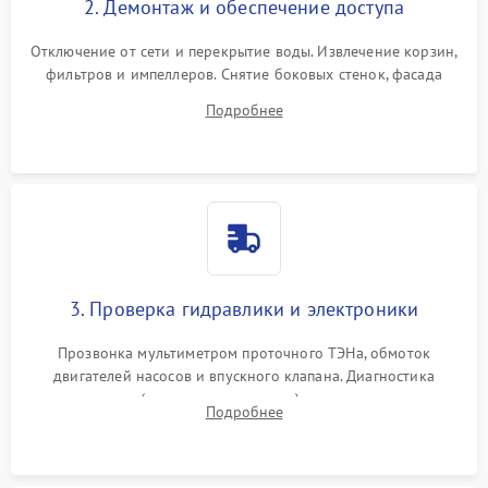
2. Демонтаж и обеспечение доступа
Отключение от сети и перекрытие воды. Извлечение корзин,
фильтров и импеллеров. Снятие боковых стенок, фасада
дверцы или нижнего поддона для прямого доступа к
Подробнее
циркуляционному насосу, ТЭНу и сливной помпе.
3. Проверка гидравлики и электроники
Прозвонка мультиметром проточного ТЭНа, обмоток
двигателей насосов и впускного клапана. Диагностика
прессостата (датчика уровня воды), датчика мутности,
Подробнее
концевика дверцы и электронного модуля управления.