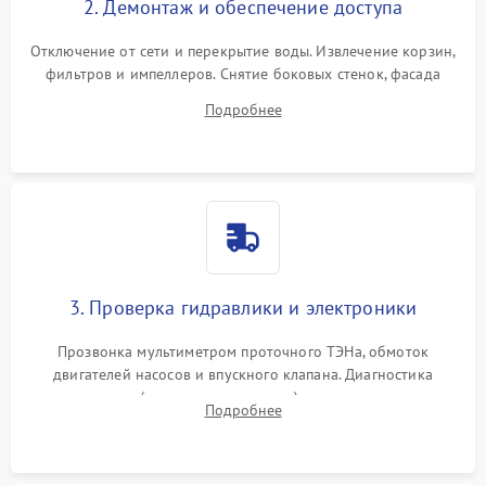
2. Демонтаж и обеспечение доступа
Отключение от сети и перекрытие воды. Извлечение корзин,
фильтров и импеллеров. Снятие боковых стенок, фасада
дверцы или нижнего поддона для прямого доступа к
Подробнее
циркуляционному насосу, ТЭНу и сливной помпе.
3. Проверка гидравлики и электроники
Прозвонка мультиметром проточного ТЭНа, обмоток
двигателей насосов и впускного клапана. Диагностика
прессостата (датчика уровня воды), датчика мутности,
Подробнее
концевика дверцы и электронного модуля управления.