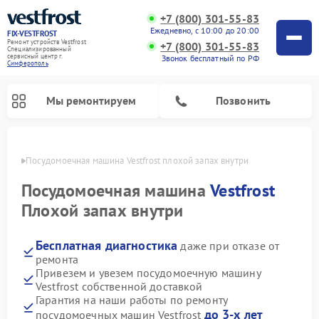
+7 (800) 301-55-83
Ежедневно, с 10:00 до 20:00
FIX-VESTFROST
Ремонт устройств Vestfrost
+7 (800) 301-55-83
Специализированный
cервисный центр г.
Звонок бесплатный по РФ
Симферополь
Мы ремонтируем
Позвонить
ополе
Посудомоечная машина Vestfrost плохой запах внутри
Посудомоечная машина
Vestfrost
Плохой запах внутри
Бесплатная диагностика
даже при отказе от
ремонта
Привезем и увезем посудомоечную машину
Vestfrost собственной доставкой
Ремонт холодильников Vestfrost
Ремонт стиральных машин Vestfrost
Ремонт варочных панелей Vestfrost
Ремонт сушильных машин Vestfrost
Ремонт морозильных камер Vestfrost
Ремонт духовых шкафов Vestfrost
Ремонт водонагревателей Vestfrost
Ремонт винных шкафов Vestfrost
Гарантия на наши работы по ремонту
до 3-х лет
посудомоечных машин Vestfrost