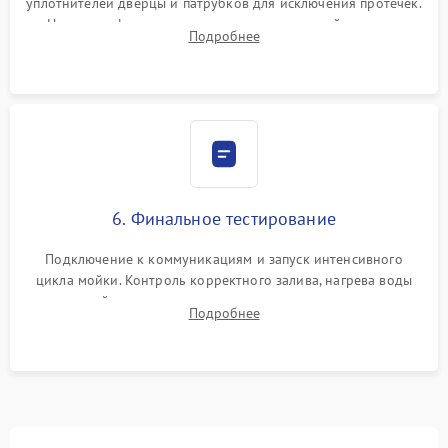
уплотнителей дверцы и патрубков для исключения протечек.
Надежная фиксация хомутов гидравлической системы,
Подробнее
сборка корпуса и установка датчика поплавка.
6. Финальное тестирование
Подключение к коммуникациям и запуск интенсивного
цикла мойки. Контроль корректного залива, нагрева воды
до нужной температуры, отсутствия посторонних шумов,
Подробнее
штатного слива и абсолютной сухости в поддоне.