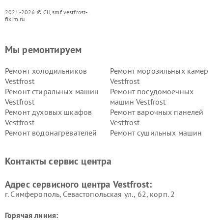
2021-2026 © СЦ smf.vestfrost-
fixim.ru
Мы ремонтируем
Ремонт холодильников
Ремонт морозильных камер
Vestfrost
Vestfrost
Ремонт стиральных машин
Ремонт посудомоечных
Vestfrost
машин Vestfrost
Ремонт духовых шкафов
Ремонт варочных панелей
Vestfrost
Vestfrost
Ремонт водонагревателей
Ремонт сушильных машин
Vestfrost
Vestfrost
Ремонт винных шкафов
Ремонт вытяжек Vestfrost
Контакты сервис центра
Vestfrost
Ремонт пылесосов Vestfrost
Адрес сервисного центра Vestfrost:
г. Симферополь, Севастопольская ул., 62, корп. 2
Горячая линия: