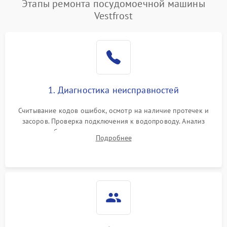
Этапы ремонта посудомоечной машины
Vestfrost
1. Диагностика неисправностей
Считывание кодов ошибок, осмотр на наличие протечек и
засоров. Проверка подключения к водопроводу. Анализ
жалоб на отсутствие слива, нагрева, вращения
Подробнее
разбрызгивателей или срабатывание системы защиты
аквастоп.