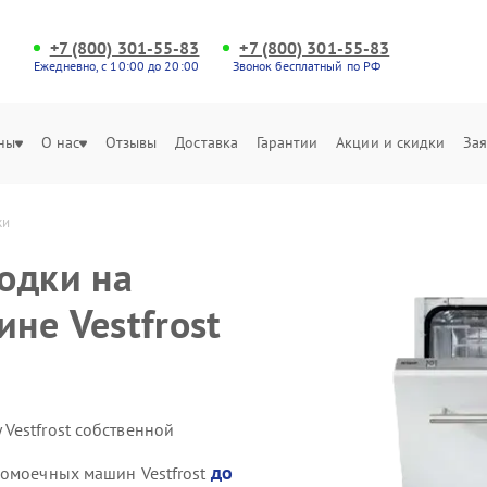
+7 (800) 301-55-83
+7 (800) 301-55-83
Ежедневно, с 10:00 до 20:00
Звонок бесплатный по РФ
ны
О нас
Отзывы
Доставка
Гарантии
Акции и скидки
Зая
ки
одки на
не Vestfrost
Vestfrost собственной
до
домоечных машин Vestfrost