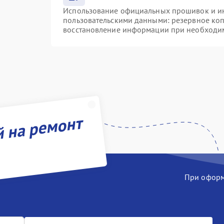
Использование официальных прошивок и инс
пользовательскими данными: резервное ко
восстановление информации при необходи
й на ремонт
При оформл