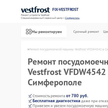
FIX-VESTFROST
Ремонт устройств Vestfrost
Специализированный cервисный центр г.
Симферополь
Мы ремонтируем
Срочный ремонт
Це
rost в Симферополе
Ремонт посудомоечной машины Vestfrost VFDW4542 в 
Ремонт посудомоеч
Vestfrost VFDW4542
Симферополе
от 780 руб.
Стоимость ремонта
Бесплатная диагностика
даже при отказ
Привезем и увезем посудомоечную машину 
Ремонт холодильников Vestfrost
Ремонт морозильных камер Vestfrost
Ремонт стиральных машин Vestfrost
Ремонт духовых шкафов Vestfrost
Ремонт варочных панелей Vestfrost
Ремонт водонагревателей Vestfrost
Ремонт сушильных машин Vestfrost
Ремонт винных шкафов Vestfrost