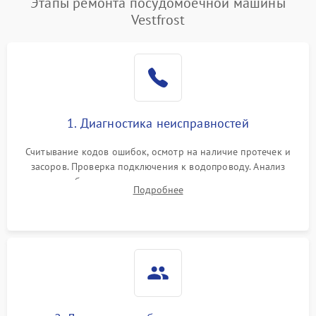
Этапы ремонта посудомоечной машины
1800 ₽
Подробнее →
воды
Vestfrost
Не работает сушилка
2100 ₽
Подробнее →
Сбои в работе таймера
1700 ₽
Подробнее →
Проблемы с
2100 ₽
Подробнее →
1. Диагностика неисправностей
циркуляционным насосом
Считывание кодов ошибок, осмотр на наличие протечек и
засоров. Проверка подключения к водопроводу. Анализ
жалоб на отсутствие слива, нагрева, вращения
Подробнее
разбрызгивателей или срабатывание системы защиты
аквастоп.