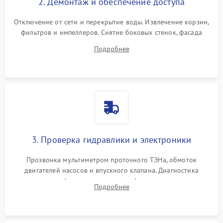
2. Демонтаж и обеспечение доступа
Отключение от сети и перекрытие воды. Извлечение корзин,
фильтров и импеллеров. Снятие боковых стенок, фасада
дверцы или нижнего поддона для прямого доступа к
Подробнее
циркуляционному насосу, ТЭНу и сливной помпе.
3. Проверка гидравлики и электроники
Прозвонка мультиметром проточного ТЭНа, обмоток
двигателей насосов и впускного клапана. Диагностика
прессостата (датчика уровня воды), датчика мутности,
Подробнее
концевика дверцы и электронного модуля управления.