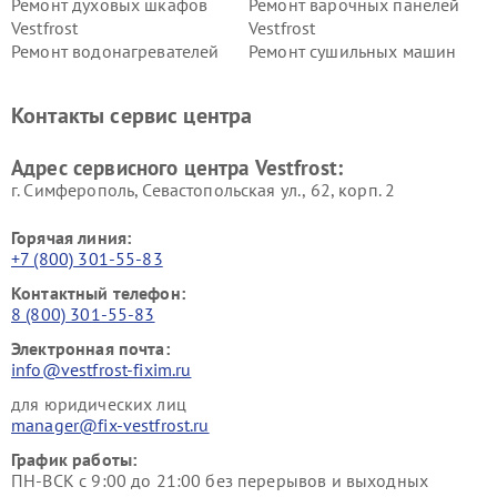
Ремонт духовых шкафов
Ремонт варочных панелей
Vestfrost
Vestfrost
Ремонт водонагревателей
Ремонт сушильных машин
Vestfrost
Vestfrost
Ремонт винных шкафов
Ремонт вытяжек Vestfrost
Контакты сервис центра
Vestfrost
Ремонт пылесосов Vestfrost
Адрес сервисного центра Vestfrost:
г. Симферополь, Севастопольская ул., 62, корп. 2
Горячая линия:
+7 (800) 301-55-83
Контактный телефон:
8 (800) 301-55-83
Электронная почта:
info@vestfrost-fixim.ru
для юридических лиц
manager@fix-vestfrost.ru
График работы:
ПН-ВСК с 9:00 до 21:00 без перерывов и выходных