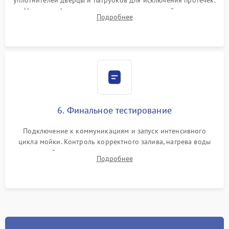
Надежная фиксация хомутов гидравлической системы,
Подробнее
сборка корпуса и установка датчика поплавка.
6. Финальное тестирование
Подключение к коммуникациям и запуск интенсивного
цикла мойки. Контроль корректного залива, нагрева воды
до нужной температуры, отсутствия посторонних шумов,
Подробнее
штатного слива и абсолютной сухости в поддоне.