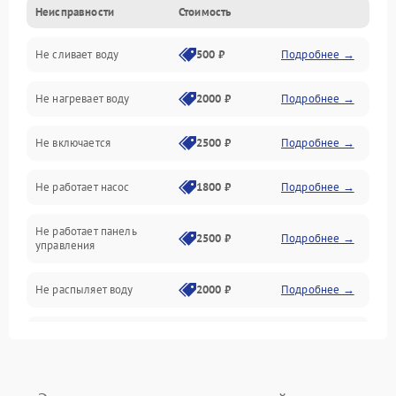
Неисправности
Стоимость
Управление
Не сливает воду
500 ₽
Подробнее →
Электропитание
Не нагревает воду
2000 ₽
Подробнее →
Датчики
Не включается
2500 ₽
Подробнее →
Нагрев
Не работает насос
1800 ₽
Подробнее →
Вода
Не работает панель
Гигиена
2500 ₽
Подробнее →
управления
Программное обеспечение
Не распыляет воду
2000 ₽
Подробнее →
Не запускается цикл
1800 ₽
Подробнее →
стирки
Проблемы с набором