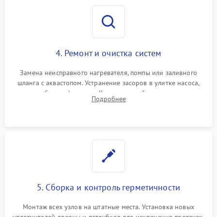
4. Ремонт и очистка систем
Замена неисправного нагревателя, помпы или заливного
шланга с аквастопом. Устранение засоров в улитке насоса,
патрубках и фильтрах. Компонентный ремонт платы
Подробнее
управления, восстановление поврежденной проводки.
5. Сборка и контроль герметичности
Монтаж всех узлов на штатные места. Установка новых
уплотнителей дверцы и патрубков для исключения протечек.