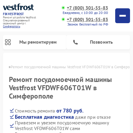
+7 (800) 301-55-83
Ежедневно, с 10:00 до 20:00
FIX-VESTFROST
Ремонт устройств Vestfrost
+7 (800) 301-55-83
Специализированный
cервисный центр г.
Звонок бесплатный по РФ
Симферополь
Мы ремонтируем
Позвонить
ополе
Ремонт посудомоечной машины Vestfrost VFDWF606T01W в Симфероп
Ремонт посудомоечной машины
Vestfrost VFDWF606T01W в
Симферополе
от 780 руб.
Стоимость ремонта
Бесплатная диагностика
даже при отказе
Привезем и увезем посудомоечную машину
Ремонт холодильников Vestfrost
Ремонт стиральных машин Vestfrost
Ремонт варочных панелей Vestfrost
Ремонт сушильных машин Vestfrost
Ремонт морозильных камер Vestfrost
Ремонт духовых шкафов Vestfrost
Ремонт водонагревателей Vestfrost
Ремонт винных шкафов Vestfrost
Vestfrost VFDWF606T01W сами