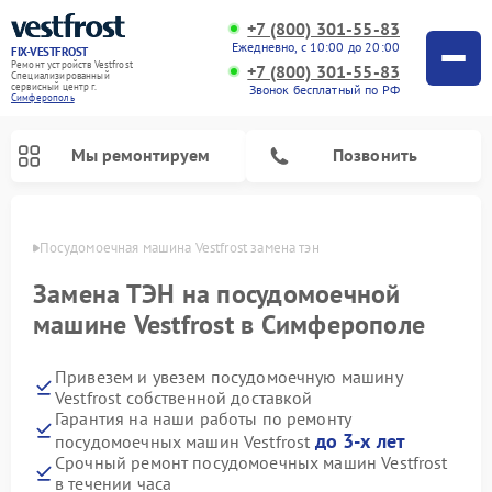
+7 (800) 301-55-83
Ежедневно, с 10:00 до 20:00
FIX-VESTFROST
Ремонт устройств Vestfrost
+7 (800) 301-55-83
Специализированный
cервисный центр г.
Звонок бесплатный по РФ
Симферополь
Мы ремонтируем
Позвонить
ополе
Посудомоечная машина Vestfrost замена тэн
Замена ТЭН на посудомоечной
машине Vestfrost в Симферополе
Привезем и увезем посудомоечную машину
Vestfrost собственной доставкой
Гарантия на наши работы по ремонту
до 3-х лет
посудомоечных машин Vestfrost
Ремонт холодильников Vestfrost
Ремонт стиральных машин Vestfrost
Ремонт варочных панелей Vestfrost
Ремонт сушильных машин Vestfrost
Ремонт морозильных камер Vestfrost
Ремонт духовых шкафов Vestfrost
Ремонт водонагревателей Vestfrost
Ремонт винных шкафов Vestfrost
Срочный ремонт посудомоечных машин Vestfrost
в течении часа