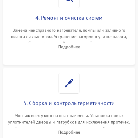
4. Ремонт и очистка систем
Замена неисправного нагревателя, помпы или заливного
шланга с аквастопом. Устранение засоров в улитке насоса,
патрубках и фильтрах. Компонентный ремонт платы
Подробнее
управления, восстановление поврежденной проводки.
5. Сборка и контроль герметичности
Монтаж всех узлов на штатные места. Установка новых
уплотнителей дверцы и патрубков для исключения протечек.
Надежная фиксация хомутов гидравлической системы,
Подробнее
сборка корпуса и установка датчика поплавка.