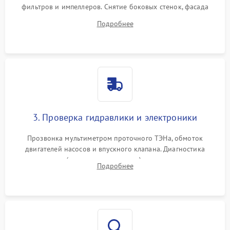
фильтров и импеллеров. Снятие боковых стенок, фасада
дверцы или нижнего поддона для прямого доступа к
Подробнее
циркуляционному насосу, ТЭНу и сливной помпе.
3. Проверка гидравлики и электроники
Прозвонка мультиметром проточного ТЭНа, обмоток
двигателей насосов и впускного клапана. Диагностика
прессостата (датчика уровня воды), датчика мутности,
Подробнее
концевика дверцы и электронного модуля управления.