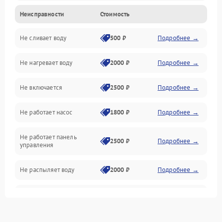
Неисправности
Стоимость
Управление
Не сливает воду
500 ₽
Подробнее →
Электропитание
Не нагревает воду
2000 ₽
Подробнее →
Датчики
Не включается
2500 ₽
Подробнее →
Нагрев
Не работает насос
1800 ₽
Подробнее →
Вода
Не работает панель
Гигиена
2500 ₽
Подробнее →
управления
Программное обеспечение
Не распыляет воду
2000 ₽
Подробнее →
Не запускается цикл
1800 ₽
Подробнее →
стирки