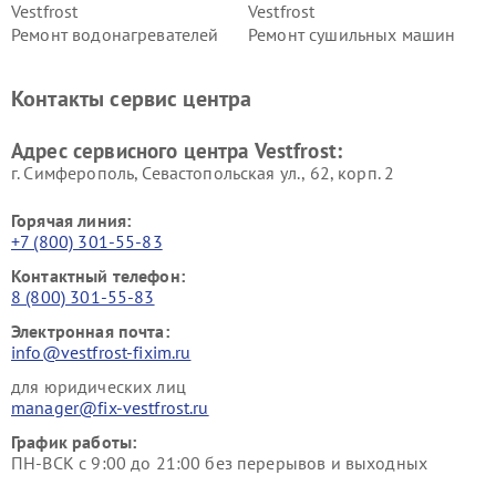
Vestfrost
Vestfrost
Ремонт водонагревателей
Ремонт сушильных машин
Vestfrost
Vestfrost
Ремонт винных шкафов
Ремонт вытяжек Vestfrost
Контакты сервис центра
Vestfrost
Ремонт пылесосов Vestfrost
Адрес сервисного центра Vestfrost:
г. Симферополь, Севастопольская ул., 62, корп. 2
Горячая линия:
+7 (800) 301-55-83
Контактный телефон:
8 (800) 301-55-83
Электронная почта:
info@vestfrost-fixim.ru
для юридических лиц
manager@fix-vestfrost.ru
График работы:
ПН-ВСК с 9:00 до 21:00 без перерывов и выходных