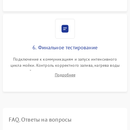
6. Финальное тестирование
Подключение к коммуникациям и запуск интенсивного
цикла мойки. Контроль корректного залива, нагрева воды
до нужной температуры, отсутствия посторонних шумов,
Подробнее
штатного слива и абсолютной сухости в поддоне.
FAQ. Ответы на вопросы