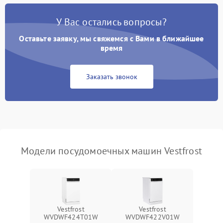
Проблемы с набором
1800 ₽
Подробнее →
воды
У Вас остались вопросы?
Оставьте заявку, мы свяжемся с Вами в ближайшее
Не работает сушилка
2100 ₽
Подробнее →
время
Сбои в работе таймера
1700 ₽
Подробнее →
Заказать звонок
Проблемы с
2100 ₽
Подробнее →
циркуляционным насосом
Модели посудомоечных машин Vestfrost
Vestfrost
Vestfrost
WVDWF424T01W
WVDWF422V01W