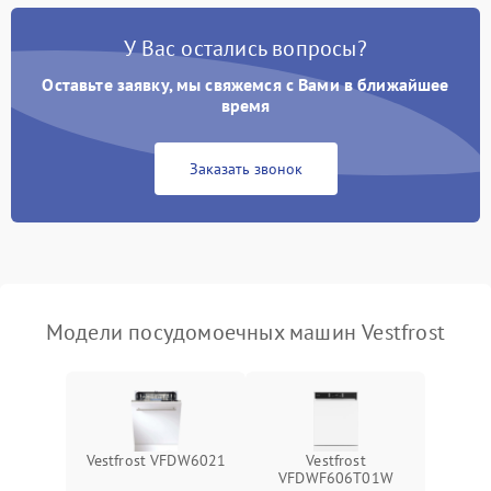
Проблемы с набором
1800 ₽
Подробнее →
воды
У Вас остались вопросы?
Оставьте заявку, мы свяжемся с Вами в ближайшее
Не работает сушилка
2100 ₽
Подробнее →
время
Сбои в работе таймера
1700 ₽
Подробнее →
Заказать звонок
Проблемы с
2100 ₽
Подробнее →
циркуляционным насосом
Модели посудомоечных машин Vestfrost
Vestfrost VFDW6021
Vestfrost
VFDWF606T01W