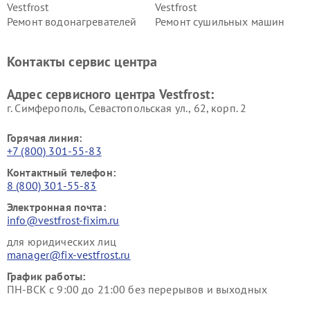
Vestfrost
Vestfrost
Ремонт водонагревателей
Ремонт сушильных машин
Vestfrost
Vestfrost
Ремонт винных шкафов
Ремонт вытяжек Vestfrost
Контакты сервис центра
Vestfrost
Ремонт пылесосов Vestfrost
Адрес сервисного центра Vestfrost:
г. Симферополь, Севастопольская ул., 62, корп. 2
Горячая линия:
+7 (800) 301-55-83
Контактный телефон:
8 (800) 301-55-83
Электронная почта:
info@vestfrost-fixim.ru
для юридических лиц
manager@fix-vestfrost.ru
График работы:
ПН-ВСК с 9:00 до 21:00 без перерывов и выходных