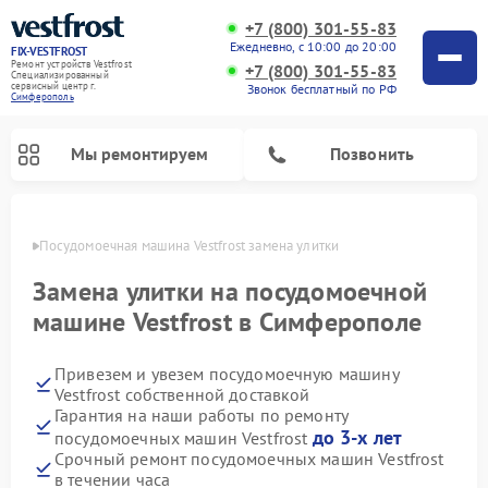
+7 (800) 301-55-83
Ежедневно, с 10:00 до 20:00
FIX-VESTFROST
Ремонт устройств Vestfrost
+7 (800) 301-55-83
Специализированный
cервисный центр г.
Звонок бесплатный по РФ
Симферополь
Мы ремонтируем
Позвонить
ополе
Посудомоечная машина Vestfrost замена улитки
Замена улитки на посудомоечной
машине Vestfrost в Симферополе
Привезем и увезем посудомоечную машину
Vestfrost собственной доставкой
Гарантия на наши работы по ремонту
до 3-х лет
посудомоечных машин Vestfrost
Ремонт холодильников Vestfrost
Ремонт стиральных машин Vestfrost
Ремонт варочных панелей Vestfrost
Ремонт сушильных машин Vestfrost
Ремонт морозильных камер Vestfrost
Ремонт духовых шкафов Vestfrost
Ремонт водонагревателей Vestfrost
Ремонт винных шкафов Vestfrost
Срочный ремонт посудомоечных машин Vestfrost
в течении часа