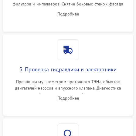
фильтров и импеллеров. Снятие боковых стенок, фасада
дверцы или нижнего поддона для прямого доступа к
Подробнее
циркуляционному насосу, ТЭНу и сливной помпе.
3. Проверка гидравлики и электроники
Прозвонка мультиметром проточного ТЭНа, обмоток
двигателей насосов и впускного клапана. Диагностика
прессостата (датчика уровня воды), датчика мутности,
Подробнее
концевика дверцы и электронного модуля управления.