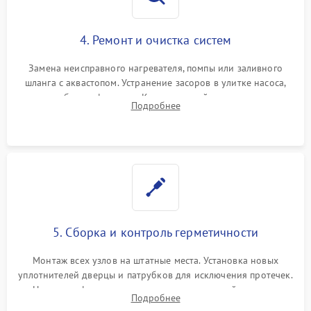
4. Ремонт и очистка систем
Замена неисправного нагревателя, помпы или заливного
шланга с аквастопом. Устранение засоров в улитке насоса,
патрубках и фильтрах. Компонентный ремонт платы
Подробнее
управления, восстановление поврежденной проводки.
5. Сборка и контроль герметичности
Монтаж всех узлов на штатные места. Установка новых
уплотнителей дверцы и патрубков для исключения протечек.
Надежная фиксация хомутов гидравлической системы,
Подробнее
сборка корпуса и установка датчика поплавка.