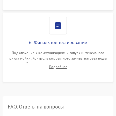
6. Финальное тестирование
Подключение к коммуникациям и запуск интенсивного
цикла мойки. Контроль корректного залива, нагрева воды
до нужной температуры, отсутствия посторонних шумов,
Подробнее
штатного слива и абсолютной сухости в поддоне.
FAQ. Ответы на вопросы