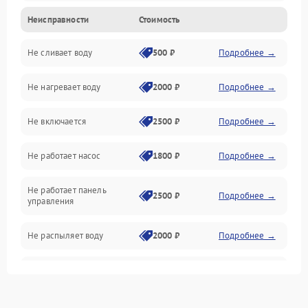
Неисправности
Стоимость
Управление
Не сливает воду
500 ₽
Подробнее →
Электропитание
Не нагревает воду
2000 ₽
Подробнее →
Датчики
Не включается
2500 ₽
Подробнее →
Нагрев
Не работает насос
1800 ₽
Подробнее →
Вода
Не работает панель
Гигиена
2500 ₽
Подробнее →
управления
Программное обеспечение
Не распыляет воду
2000 ₽
Подробнее →
Не запускается цикл
1800 ₽
Подробнее →
стирки