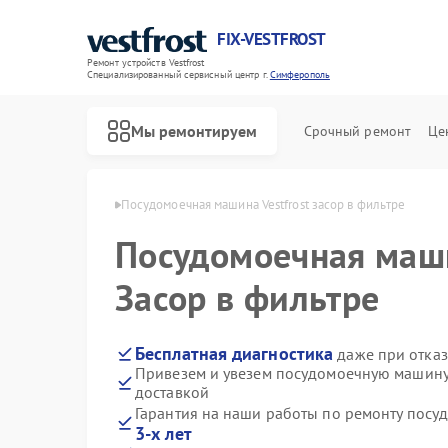
FIX-VESTFROST
Ремонт устройств Vestfrost
Специализированный cервисный центр г.
Симферополь
Мы ремонтируем
Срочный ремонт
Це
rost в Симферополе
Посудомоечная машина Vestfrost засор в фильтре
Посудомоечная ма
Засор в фильтре
Бесплатная диагностика
даже при отказ
Привезем и увезем посудомоечную машину 
доставкой
Гарантия на наши работы по ремонту посу
3-х лет
Ремонт холодильников Vestfrost
Ремонт морозильных камер Vestfrost
Ремонт стиральных машин Vestfrost
Ремонт духовых шкафов Vestfrost
Ремонт варочных панелей Vestfrost
Ремонт водонагревателей Vestfrost
Ремонт сушильных машин Vestfrost
Ремонт винных шкафов Vestfrost