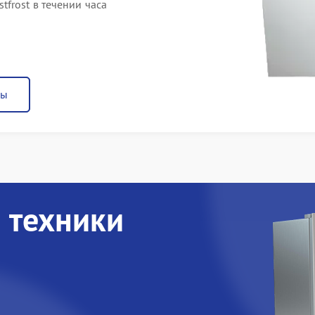
frost в течении часа
ны
 техники