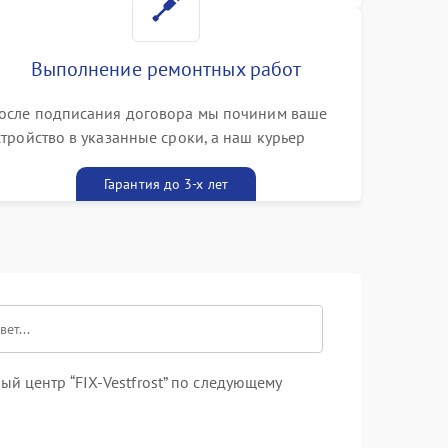
Выполнение ремонтных работ
осле подписания договора мы починим ваше
стройство в указанные сроки, а наш курьер
ривезет его к вам вместе с гарантийным
алоном бесплатно
Гарантия до 3-х лет
й центр “FIX-Vestfrost” по следующему