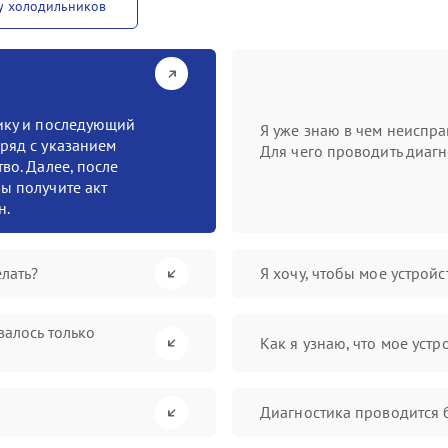
у холодильников
тику и последующий
Я уже знаю в чем неиспра
ряд с указанием
Для чего проводить диагн
во. Далее, после
ы получите акт
н.
лать?
Я хочу, чтобы мое устрой
валось только
Как я узнаю, что мое устр
Диагностика проводится 