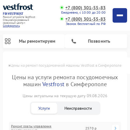
+7 (800) 301-55-83
Ежедневно, с 10:00 до 20:00
FIX-VESTFROST
Ремонт устройств Vestfrost
+7 (800) 301-55-83
Специализированный
cервисный центр г.
Звонок бесплатный по РФ
Симферополь
Мы ремонтируем
Позвонить
Цены
Цены на ремонт посудомоечной машины Vestfrost в Симферополе
Цены на услуги ремонта посудомоечных
машин
Vestfrost
в Симферополе
Цены актуальны на текущую дату 09.08.2026
Услуги
Неисправности
Ремонт холодильников Vestfrost
Ремонт стиральных машин Vestfrost
Ремонт варочных панелей Vestfrost
Ремонт сушильных машин Vestfrost
Ремонт морозильных камер Vestfrost
Ремонт духовых шкафов Vestfrost
Ремонт водонагревателей Vestfrost
Ремонт винных шкафов Vestfrost
Ремонт платы управления
2570 р