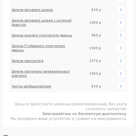
Замена заливного шланга
830 р
Замена заливного шланга с системой
1080 р
Аквастоп
Замена нижнего уплотнителя дверцы
980 р
Замена П-образного уплотнителя
1580 р
дверцы
Замена прессостата
1570 р
Замена проточного нагревательного
1980 р
элемента
Чистка разбрызгивателя
830 р
Цены в прайс-листе указаны ориентировочные, без учета
стоимости запчастей.
Записывайтесь на бесплатную диагностику.
Мы проверим ваше устройство и укажем на неисправность.