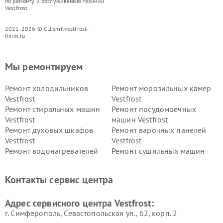
по ремонту и обслуживанию техники
Vestfrost
2021-2026 © СЦ smf.vestfrost-
fixim.ru
Мы ремонтируем
Ремонт холодильников
Ремонт морозильных камер
Vestfrost
Vestfrost
Ремонт стиральных машин
Ремонт посудомоечных
Vestfrost
машин Vestfrost
Ремонт духовых шкафов
Ремонт варочных панелей
Vestfrost
Vestfrost
Ремонт водонагревателей
Ремонт сушильных машин
Vestfrost
Vestfrost
Ремонт винных шкафов
Ремонт вытяжек Vestfrost
Контакты сервис центра
Vestfrost
Ремонт пылесосов Vestfrost
Адрес сервисного центра Vestfrost:
г. Симферополь, Севастопольская ул., 62, корп. 2