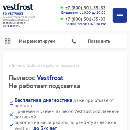
+7 (800) 301-55-83
Ежедневно, с 10:00 до 20:00
FIX-VESTFROST
Ремонт устройств Vestfrost
+7 (800) 301-55-83
Специализированный
cервисный центр г.
Звонок бесплатный по РФ
Симферополь
Мы ремонтируем
Позвонить
ополе
Пылесос Vestfrost не работает подсветка
Пылесос
Vestfrost
Не работает подсветка
Бесплатная диагностика
даже при отказе от
ремонта
Привезем и увезем пылесос Vestfrost собственной
доставкой
Ремонт холодильников Vestfrost
Ремонт стиральных машин Vestfrost
Ремонт духовых шкафов Vestfrost
Ремонт водонагревателей Vestfrost
Ремонт винных шкафов Vestfrost
Ремонт морозильных камер Vestfrost
Ремонт посудомоечных машин Vestfrost
Ремонт варочных панелей Vestfrost
Ремонт сушильных машин Vestfrost
Гарантия на наши работы по ремонту пылесосов
до 3-х лет
Vestfrost