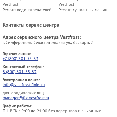
Vestfrost
Vestfrost
Ремонт водонагревателей
Ремонт сушильных машин
Vestfrost
Vestfrost
Ремонт винных шкафов
Ремонт вытяжек Vestfrost
Контакты сервис центра
Vestfrost
Ремонт пылесосов Vestfrost
Адрес сервисного центра Vestfrost:
г. Симферополь, Севастопольская ул., 62, корп. 2
Горячая линия:
+7 (800) 301-55-83
Контактный телефон:
8 (800) 301-55-83
Электронная почта:
info@vestfrost-fixim.ru
для юридических лиц
manager@fix-vestfrost.ru
График работы:
ПН-ВСК с 9:00 до 21:00 без перерывов и выходных