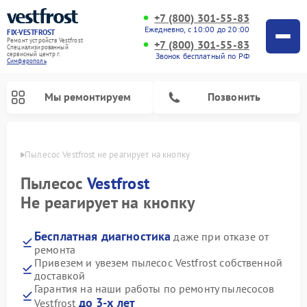
+7 (800) 301-55-83
Ежедневно, с 10:00 до 20:00
FIX-VESTFROST
Ремонт устройств Vestfrost
+7 (800) 301-55-83
Специализированный
cервисный центр г.
Звонок бесплатный по РФ
Симферополь
Мы ремонтируем
Позвонить
ополе
Пылесос Vestfrost не реагирует на кнопку
Пылесос
Vestfrost
Не реагирует на кнопку
Бесплатная диагностика
даже при отказе от
ремонта
Привезем и увезем пылесос Vestfrost собственной
доставкой
Ремонт холодильников Vestfrost
Ремонт стиральных машин Vestfrost
Ремонт духовых шкафов Vestfrost
Ремонт водонагревателей Vestfrost
Ремонт винных шкафов Vestfrost
Ремонт морозильных камер Vestfrost
Ремонт посудомоечных машин Vestfrost
Ремонт варочных панелей Vestfrost
Ремонт сушильных машин Vestfrost
Гарантия на наши работы по ремонту пылесосов
до 3-х лет
Vestfrost