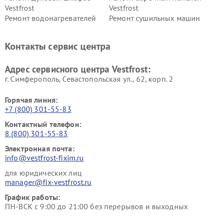
Vestfrost
Vestfrost
Ремонт водонагревателей
Ремонт сушильных машин
Vestfrost
Vestfrost
Ремонт винных шкафов
Ремонт вытяжек Vestfrost
Контакты сервис центра
Vestfrost
Ремонт пылесосов Vestfrost
Адрес сервисного центра Vestfrost:
г. Симферополь, Севастопольская ул., 62, корп. 2
Горячая линия:
+7 (800) 301-55-83
Контактный телефон:
8 (800) 301-55-83
Электронная почта:
info@vestfrost-fixim.ru
для юридических лиц
manager@fix-vestfrost.ru
График работы:
ПН-ВСК с 9:00 до 21:00 без перерывов и выходных