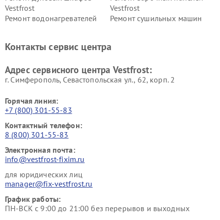
Vestfrost
Vestfrost
Ремонт водонагревателей
Ремонт сушильных машин
Vestfrost
Vestfrost
Ремонт винных шкафов
Ремонт вытяжек Vestfrost
Контакты сервис центра
Vestfrost
Ремонт пылесосов Vestfrost
Адрес сервисного центра Vestfrost:
г. Симферополь, Севастопольская ул., 62, корп. 2
Горячая линия:
+7 (800) 301-55-83
Контактный телефон:
8 (800) 301-55-83
Электронная почта:
info@vestfrost-fixim.ru
для юридических лиц
manager@fix-vestfrost.ru
График работы:
ПН-ВСК с 9:00 до 21:00 без перерывов и выходных