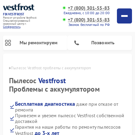
+7 (800) 301-55-83
Ежедневно, с 10:00 до 20:00
FIX-VESTFROST
Ремонт устройств Vestfrost
+7 (800) 301-55-83
Специализированный
cервисный центр г.
Звонок бесплатный по РФ
Симферополь
Мы ремонтируем
Позвонить
ополе
Пылесос Vestfrost проблемы с аккумулятором
Пылесос
Vestfrost
Проблемы с аккумулятором
Бесплатная диагностика
даже при отказе от
ремонта
Привезем и увезем пылесос Vestfrost собственной
доставкой
Ремонт холодильников Vestfrost
Ремонт стиральных машин Vestfrost
Ремонт духовых шкафов Vestfrost
Ремонт водонагревателей Vestfrost
Ремонт винных шкафов Vestfrost
Ремонт морозильных камер Vestfrost
Ремонт посудомоечных машин Vestfrost
Ремонт варочных панелей Vestfrost
Ремонт сушильных машин Vestfrost
Гарантия на наши работы по ремонту пылесосов
до 3-х лет
Vestfrost