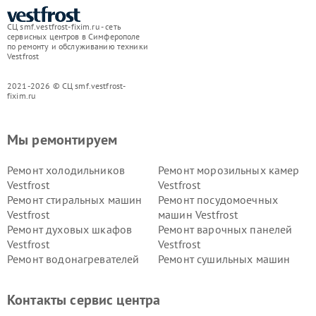
СЦ smf.vestfrost-fixim.ru - сеть
сервисных центров в Симферополе
по ремонту и обслуживанию техники
Vestfrost
2021-2026 © СЦ smf.vestfrost-
fixim.ru
Мы ремонтируем
Ремонт холодильников
Ремонт морозильных камер
Vestfrost
Vestfrost
Ремонт стиральных машин
Ремонт посудомоечных
Vestfrost
машин Vestfrost
Ремонт духовых шкафов
Ремонт варочных панелей
Vestfrost
Vestfrost
Ремонт водонагревателей
Ремонт сушильных машин
Vestfrost
Vestfrost
Ремонт винных шкафов
Ремонт вытяжек Vestfrost
Контакты сервис центра
Vestfrost