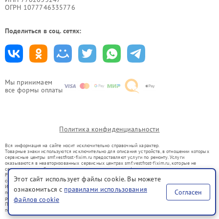
ОГРН 1077746335776
Поделиться в соц. сетях:
Мы принимаем
все формы оплаты
Политика конфиденциальности
Вся информация на сайте носит исключительно справочный характер.
Товарные знаки используются исключительно для описания устройств, в отношении которых
сервисные центры smf.vestfrost-fixim.ru предоставляют услуги по ремонту. Услуги
оказываются в неавторизованных сервисных центрах smf.vestfrost-fixim.ru, которые не
связаны с правообладателями товарных знаков или их официальными представителями.
Ремонт осуществляется для устройств, уже введенных в гражданский оборот в соответствии
Этот сайт использует файлы cookie. Вы можете
со статьей 1487 ГК РФ.
Использование товарных знаков не преследует цели индивидуализации услуг или введения
ознакомиться с
правилами использования
Согласен
потребителей в заблуждение, а служит для информирования о предоставляемых услугах по
ремонту техники указанных брендов.
файлов cookie
Представленная на сайте информация не является публичной офертой, определяемой
положениями Статьи 437(2) Гражданского кодекса РФ