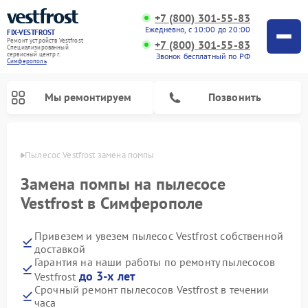
+7 (800) 301-55-83
Ежедневно, с 10:00 до 20:00
FIX-VESTFROST
Ремонт устройств Vestfrost
+7 (800) 301-55-83
Специализированный
cервисный центр г.
Звонок бесплатный по РФ
Симферополь
Мы ремонтируем
Позвонить
ополе
Пылесос Vestfrost замена помпы
Замена помпы на пылесосе
Vestfrost в Симферополе
Привезем и увезем пылесос Vestfrost собственной
доставкой
Гарантия на наши работы по ремонту пылесосов
до 3-х лет
Vestfrost
Ремонт холодильников Vestfrost
Ремонт стиральных машин Vestfrost
Ремонт духовых шкафов Vestfrost
Ремонт водонагревателей Vestfrost
Ремонт винных шкафов Vestfrost
Ремонт морозильных камер Vestfrost
Ремонт посудомоечных машин Vestfrost
Ремонт варочных панелей Vestfrost
Ремонт сушильных машин Vestfrost
Срочный ремонт пылесосов Vestfrost в течении
часа