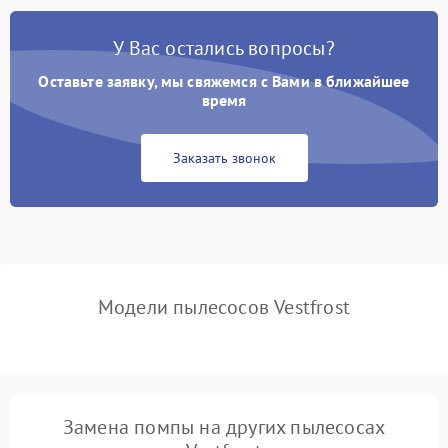
Поломка контейнера для
1500 ₽
Подробнее →
пыли
У Вас остались вопросы?
Оставьте заявку, мы свяжемся с Вами в ближайшее
Плохая уборка шерсти
2400 ₽
Подробнее →
или волос
время
Заказать звонок
Модели пылесосов Vestfrost
Замена помпы на других пылесосах