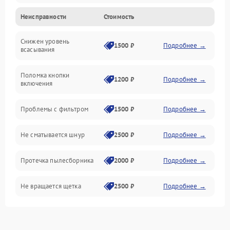
Неисправности
Стоимость
Электропитание
Снижен уровень
Всасывание
1500 ₽
Подробнее →
всасывания
Поломка кнопки
1200 ₽
Подробнее →
включения
Проблемы с фильтром
1500 ₽
Подробнее →
Не сматывается шнур
2500 ₽
Подробнее →
Протечка пылесборника
2000 ₽
Подробнее →
Не вращается щетка
2500 ₽
Подробнее →
Шум при работе
2500 ₽
Подробнее →