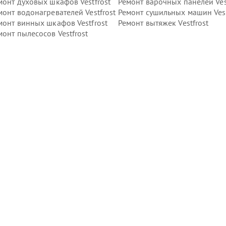
монт духовых шкафов Vestfrost
Ремонт варочных панелей Ves
монт водонагревателей Vestfrost
Ремонт сушильных машин Vest
монт винных шкафов Vestfrost
Ремонт вытяжек Vestfrost
монт пылесосов Vestfrost