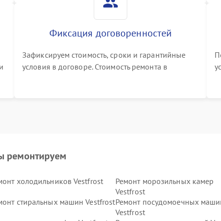
Фиксация договоренностей
Зафиксируем стоимость, сроки и гарантийные
П
и
условия в договоре. Стоимость ремонта в
у
процессе меняться не будет
п
т
ы ремонтируем
монт холодильников Vestfrost
Ремонт морозильных камер
Vestfrost
монт стиральных машин Vestfrost
Ремонт посудомоечных маши
Vestfrost