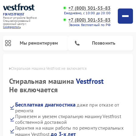
+7 (800) 301-55-83
Ежедневно, с 10:00 до 20:00
FIX-VESTFROST
Ремонт устройств Vestfrost
+7 (800) 301-55-83
Специализированный
cервисный центр г.
Звонок бесплатный по РФ
Симферополь
Мы ремонтируем
Позвонить
ополе
Стиральная машина Vestfrost не включается
Стиральная машина
Vestfrost
Не включается
Бесплатная диагностика
даже при отказе от
ремонта
Привезем и увезем стиральную машину Vestfrost
собственной доставкой
Ремонт холодильников Vestfrost
Ремонт посудомоечных машин Vestfrost
Ремонт варочных панелей Vestfrost
Ремонт сушильных машин Vestfrost
Ремонт морозильных камер Vestfrost
Ремонт духовых шкафов Vestfrost
Ремонт водонагревателей Vestfrost
Ремонт винных шкафов Vestfrost
Гарантия на наши работы по ремонту стиральных
до 3-х лет
машин Vestfrost