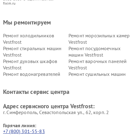
fixim.ru
Мы ремонтируем
Ремонт холодильников
Ремонт морозильных камер
Vestfrost
Vestfrost
Ремонт стиральных машин
Ремонт посудомоечных
Vestfrost
машин Vestfrost
Ремонт духовых шкафов
Ремонт варочных панелей
Vestfrost
Vestfrost
Ремонт водонагревателей
Ремонт сушильных машин
Vestfrost
Vestfrost
Ремонт винных шкафов
Ремонт вытяжек Vestfrost
Контакты сервис центра
Vestfrost
Ремонт пылесосов Vestfrost
Адрес сервисного центра Vestfrost:
г. Симферополь, Севастопольская ул., 62, корп. 2
Горячая линия:
+7 (800) 301-55-83