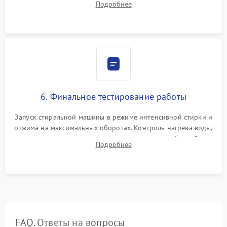
Подробнее
герметиком для предотвращения возможных протечек воды.
6. Финальное тестирование работы
Запуск стиральной машины в режиме интенсивной стирки и
отжима на максимальных оборотах. Контроль нагрева воды,
корректности слива, отсутствия излишних вибраций,
Подробнее
посторонних стуков и протечек под корпусом.
FAQ. Ответы на вопросы