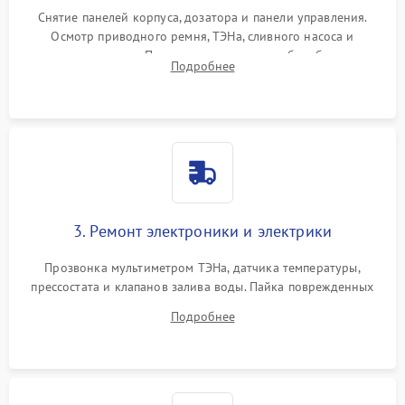
Снятие панелей корпуса, дозатора и панели управления.
Осмотр приводного ремня, ТЭНа, сливного насоса и
амортизаторов. Проверка подшипников барабана и
Подробнее
крестовины на износ, а манжеты люка на разрывы.
3. Ремонт электроники и электрики
Прозвонка мультиметром ТЭНа, датчика температуры,
прессостата и клапанов залива воды. Пайка поврежденных
дорожек или замена симисторов на плате управления.
Подробнее
Восстановление целостности проводки и контактов.