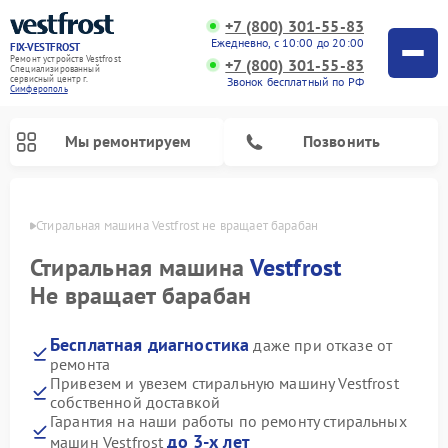
+7 (800) 301-55-83
Ежедневно, с 10:00 до 20:00
FIX-VESTFROST
Ремонт устройств Vestfrost
+7 (800) 301-55-83
Специализированный
cервисный центр г.
Звонок бесплатный по РФ
Симферополь
Мы ремонтируем
Позвонить
ополе
Стиральная машина Vestfrost не вращает барабан
Стиральная машина
Vestfrost
Не вращает барабан
Бесплатная диагностика
даже при отказе от
ремонта
Привезем и увезем стиральную машину Vestfrost
собственной доставкой
Ремонт холодильников Vestfrost
Ремонт посудомоечных машин Vestfrost
Ремонт варочных панелей Vestfrost
Ремонт сушильных машин Vestfrost
Ремонт морозильных камер Vestfrost
Ремонт духовых шкафов Vestfrost
Ремонт водонагревателей Vestfrost
Ремонт винных шкафов Vestfrost
Гарантия на наши работы по ремонту стиральных
до 3-х лет
машин Vestfrost