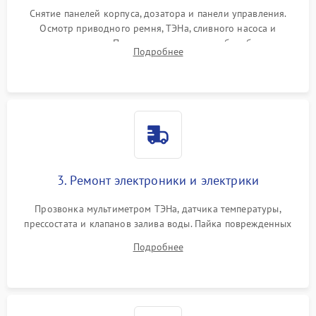
Снятие панелей корпуса, дозатора и панели управления.
Осмотр приводного ремня, ТЭНа, сливного насоса и
амортизаторов. Проверка подшипников барабана и
Подробнее
крестовины на износ, а манжеты люка на разрывы.
3. Ремонт электроники и электрики
Прозвонка мультиметром ТЭНа, датчика температуры,
прессостата и клапанов залива воды. Пайка поврежденных
дорожек или замена симисторов на плате управления.
Подробнее
Восстановление целостности проводки и контактов.