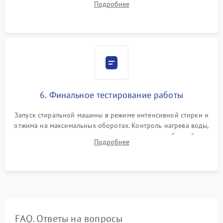
Подробнее
герметиком для предотвращения возможных протечек воды.
6. Финальное тестирование работы
Запуск стиральной машины в режиме интенсивной стирки и
отжима на максимальных оборотах. Контроль нагрева воды,
корректности слива, отсутствия излишних вибраций,
Подробнее
посторонних стуков и протечек под корпусом.
FAQ. Ответы на вопросы