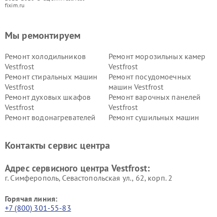
fixim.ru
Мы ремонтируем
Ремонт холодильников
Ремонт морозильных камер
Vestfrost
Vestfrost
Ремонт стиральных машин
Ремонт посудомоечных
Vestfrost
машин Vestfrost
Ремонт духовых шкафов
Ремонт варочных панелей
Vestfrost
Vestfrost
Ремонт водонагревателей
Ремонт сушильных машин
Vestfrost
Vestfrost
Ремонт винных шкафов
Ремонт вытяжек Vestfrost
Контакты сервис центра
Vestfrost
Ремонт пылесосов Vestfrost
Адрес сервисного центра Vestfrost:
г. Симферополь, Севастопольская ул., 62, корп. 2
Горячая линия:
+7 (800) 301-55-83