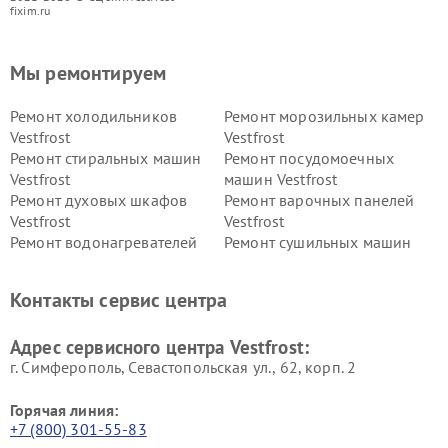
fixim.ru
Мы ремонтируем
Ремонт холодильников
Ремонт морозильных камер
Vestfrost
Vestfrost
Ремонт стиральных машин
Ремонт посудомоечных
Vestfrost
машин Vestfrost
Ремонт духовых шкафов
Ремонт варочных панелей
Vestfrost
Vestfrost
Ремонт водонагревателей
Ремонт сушильных машин
Vestfrost
Vestfrost
Ремонт винных шкафов
Ремонт вытяжек Vestfrost
Контакты сервис центра
Vestfrost
Ремонт пылесосов Vestfrost
Адрес сервисного центра Vestfrost:
г. Симферополь, Севастопольская ул., 62, корп. 2
Горячая линия:
+7 (800) 301-55-83