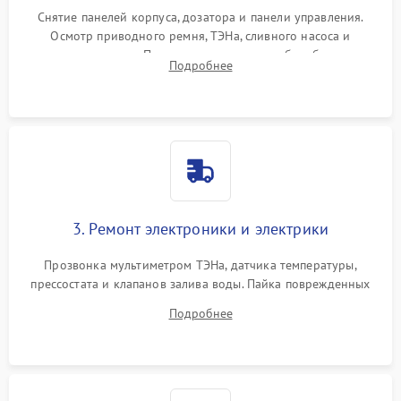
Снятие панелей корпуса, дозатора и панели управления.
Осмотр приводного ремня, ТЭНа, сливного насоса и
амортизаторов. Проверка подшипников барабана и
Подробнее
крестовины на износ, а манжеты люка на разрывы.
3. Ремонт электроники и электрики
Прозвонка мультиметром ТЭНа, датчика температуры,
прессостата и клапанов залива воды. Пайка поврежденных
дорожек или замена симисторов на плате управления.
Подробнее
Восстановление целостности проводки и контактов.