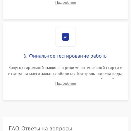
Подробнее
герметиком для предотвращения возможных протечек воды.
6. Финальное тестирование работы
Запуск стиральной машины в режиме интенсивной стирки и
отжима на максимальных оборотах. Контроль нагрева воды,
корректности слива, отсутствия излишних вибраций,
Подробнее
посторонних стуков и протечек под корпусом.
FAQ. Ответы на вопросы