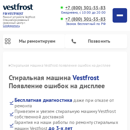
+7 (800) 301-55-83
Ежедневно, с 10:00 до 20:00
FIX-VESTFROST
Ремонт устройств Vestfrost
+7 (800) 301-55-83
Специализированный
cервисный центр г.
Звонок бесплатный по РФ
Симферополь
Мы ремонтируем
Позвонить
ополе
Стиральная машина Vestfrost появление ошибок на дисплее
Стиральная машина
Vestfrost
Появление ошибок на дисплее
Бесплатная диагностика
даже при отказе от
ремонта
Привезем и увезем стиральную машину Vestfrost
собственной доставкой
Ремонт холодильников Vestfrost
Ремонт посудомоечных машин Vestfrost
Ремонт варочных панелей Vestfrost
Ремонт сушильных машин Vestfrost
Ремонт морозильных камер Vestfrost
Ремонт духовых шкафов Vestfrost
Ремонт водонагревателей Vestfrost
Ремонт винных шкафов Vestfrost
Гарантия на наши работы по ремонту стиральных
до 3-х лет
машин Vestfrost