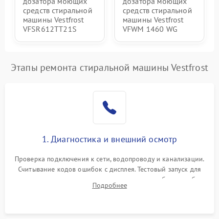
дозатора моющих
дозатора моющих
средств стиральной
средств стиральной
машины Vestfrost
машины Vestfrost
VFSR612TT21S
VFWM 1460 WG
Этапы ремонта стиральной машины Vestfrost
1. Диагностика и внешний осмотр
Проверка подключения к сети, водопроводу и канализации.
Считывание кодов ошибок с дисплея. Тестовый запуск для
выявления посторонних шумов, протечек или сбоев в работе
Подробнее
электронного модуля управления.