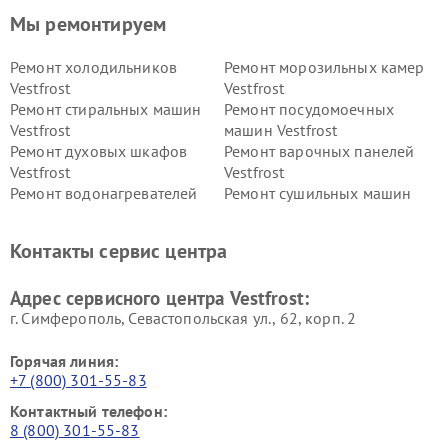
Мы ремонтируем
Ремонт холодильников
Ремонт морозильных камер
Vestfrost
Vestfrost
Ремонт стиральных машин
Ремонт посудомоечных
Vestfrost
машин Vestfrost
Ремонт духовых шкафов
Ремонт варочных панелей
Vestfrost
Vestfrost
Ремонт водонагревателей
Ремонт сушильных машин
Vestfrost
Vestfrost
Ремонт винных шкафов
Ремонт вытяжек Vestfrost
Контакты сервис центра
Vestfrost
Ремонт пылесосов Vestfrost
Адрес сервисного центра Vestfrost:
г. Симферополь, Севастопольская ул., 62, корп. 2
Горячая линия:
+7 (800) 301-55-83
Контактный телефон:
8 (800) 301-55-83