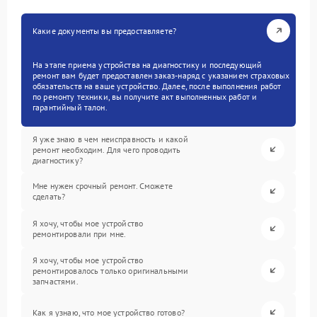
Какие документы вы предоставляете?
На этапе приема устройства на диагностику и последующий
ремонт вам будет предоставлен заказ-наряд с указанием страховых
обязательств на ваше устройство. Далее, после выполнения работ
по ремонту техники, вы получите акт выполненных работ и
гарантийный талон.
Я уже знаю в чем неисправность и какой
ремонт необходим. Для чего проводить
диагностику?
Мне нужен срочный ремонт. Сможете
сделать?
Я хочу, чтобы мое устройство
ремонтировали при мне.
Я хочу, чтобы мое устройство
ремонтировалось только оригинальными
запчастями.
Как я узнаю, что мое устройство готово?