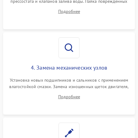
прессостата и клапанов залива воды. Пайка поврежденных
дорожек или замена симисторов на плате управления.
Подробнее
Восстановление целостности проводки и контактов.
4. Замена механических узлов
Установка новых подшипников и сальников с применением
влагостойкой смазки. Замена изношенных щеток двигателя,
порванного ремня привода, неисправного сливного насоса
Подробнее
или поврежденной резиновой манжеты.