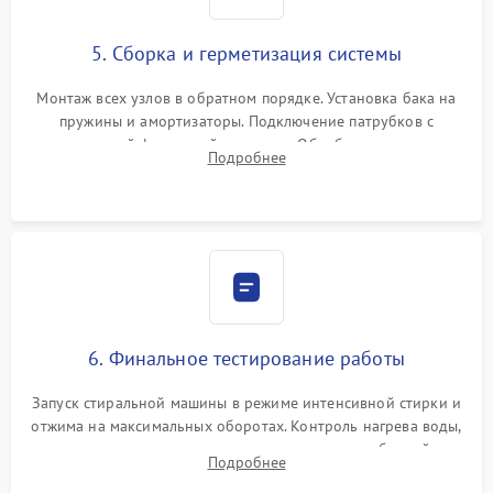
5. Сборка и герметизация системы
Монтаж всех узлов в обратном порядке. Установка бака на
пружины и амортизаторы. Подключение патрубков с
надежной фиксацией хомутами. Обработка стыков
Подробнее
герметиком для предотвращения возможных протечек воды.
6. Финальное тестирование работы
Запуск стиральной машины в режиме интенсивной стирки и
отжима на максимальных оборотах. Контроль нагрева воды,
корректности слива, отсутствия излишних вибраций,
Подробнее
посторонних стуков и протечек под корпусом.